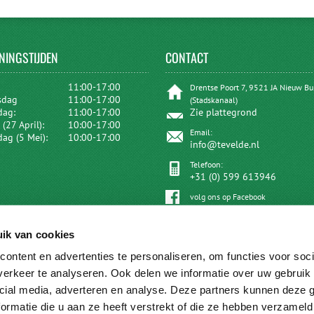
NINGSTIJDEN
CONTACT
:
11:00-17:00
Drentse Poort 7, 9521 JA Nieuw B
sdag
11:00-17:00
(Stadskanaal)
dag:
11:00-17:00
Zie plattegrond
(27 April):
10:00-17:00
Email:
dag (5 Mei):
10:00-17:00
info@tevelde.nl
Telefoon:
+31 (0) 599 613946
volg ons op Facebook
ik van cookies
ontent en advertenties te personaliseren, om functies voor soci
erkeer te analyseren. Ook delen we informatie over uw gebruik 
cial media, adverteren en analyse. Deze partners kunnen deze
ormatie die u aan ze heeft verstrekt of die ze hebben verzameld