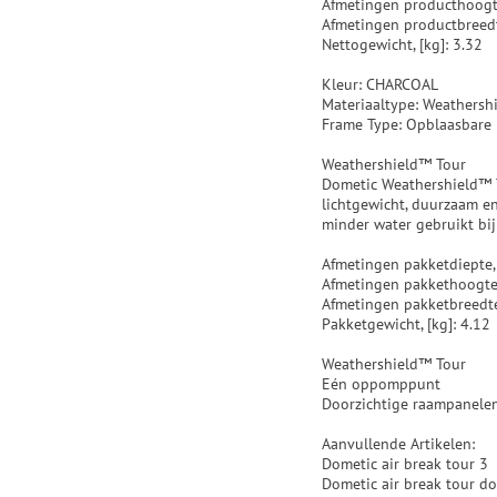
Afmetingen producthoogt
Afmetingen productbreedt
Nettogewicht, [kg]: 3.32
Kleur: CHARCOAL
Materiaaltype: Weathersh
Frame Type: Opblaasbare
Weathershield™ Tour
Dometic Weathershield™ T
lichtgewicht, duurzaam e
minder water gebruikt bi
Afmetingen pakketdiepte,
Afmetingen pakkethoogte
Afmetingen pakketbreedte
Pakketgewicht, [kg]: 4.12
Weathershield™ Tour
Eén oppomppunt
Doorzichtige raampanele
Aanvullende Artikelen:
Dometic air break tour 3
Dometic air break tour d