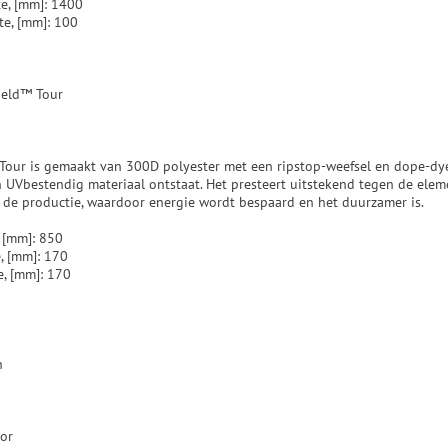
e, [mm]: 1400
e, [mm]: 100
ield™ Tour
our is gemaakt van 300D polyester met een ripstop-weefsel en dope-dy
n UVbestendig materiaal ontstaat. Het presteert uitstekend tegen de ele
j de productie, waardoor energie wordt bespaard en het duurzamer is.
 [mm]: 850
, [mm]: 170
, [mm]: 170
n
oor