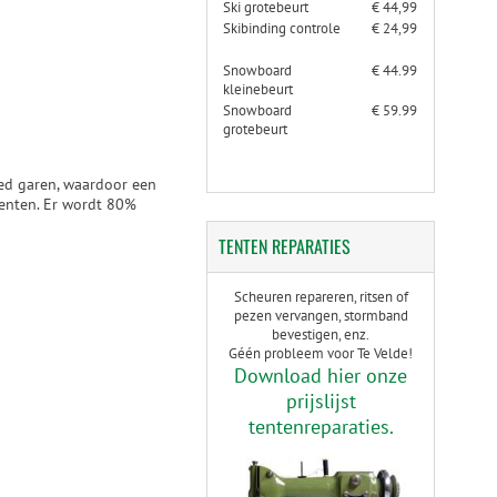
Ski grotebeurt
€ 44,99
Skibinding controle
€ 24,99
Snowboard
€ 44.99
kleinebeurt
Snowboard
€ 59.99
grotebeurt
ed garen, waardoor een
menten. Er wordt 80%
TENTEN
REPARATIES
Scheuren repareren, ritsen of
pezen vervangen, stormband
bevestigen, enz.
Géén probleem voor Te Velde!
Download hier onze
prijslijst
tentenreparaties.