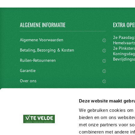
ALGEMENE
INFORMATIE
EXTRA
OPE
2e Paasdag
Algemene Voorwaarden
Hemelvaart
2e Pinkster
Betaling, Bezorging & Kosten
Koningsdag 
Bevrijdings
Ruilen-Retourneren
Garantie
Over ons
Privacyverklaring
Deze website maakt gebru
Disclaimer
We gebruiken cookies om c
Locaties
bieden en om ons websitev
vacatures
met onze partners voor so
combineren met andere inf
Merken