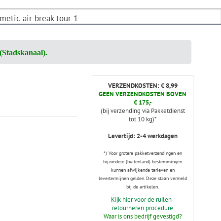
metic air break tour 1
(Stadskanaal).
VERZENDKOSTEN: € 8,99
GEEN VERZENDKOSTEN BOVEN
€ 175,-
(bij verzending via Pakketdienst
tot 10 kg)*
Levertijd: 2-4 werkdagen
*) Voor grotere pakketverzendingen en
bijzondere (buitenland) bestemmingen
kunnen afwijkende tarieven en
levertermijnen gelden. Deze staan vermeld
bij de artikelen.
Kijk hier voor de ruilen-
retourneren procedure
Waar is ons bedrijf gevestigd?