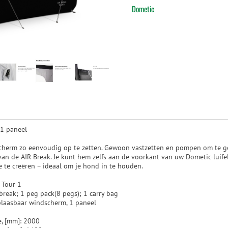
Dometic
1 paneel
cherm zo eenvoudig op te zetten. Gewoon vastzetten en pompen om te g
van de AIR Break. Je kunt hem zelfs aan de voorkant van uw Dometic-luif
e te creëren – ideaal om je hond in te houden.
 Tour 1
reak; 1 peg pack(8 pegs); 1 carry bag
laasbaar windscherm, 1 paneel
, [mm]: 2000