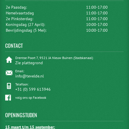
2e Paasdag:
11:00-17:00
Hemelvaartsdag
11:00-17:00
2e Pinksterdag:
11:00-17:00
Koningsdag (27 April):
10:00-17:00
Bevrijdingsdag (5 Mei):
10:00-17:00
CONTACT
Drentse Poort 7, 9521 JA Nieuw Buinen (Stadskanaal)
Zie plattegrond
Email:
info@tevelde.nl
Telefoon:
+31 (0) 599 613946
volg ons op Facebook
OPENINGSTIJDEN
15 maart t/m 15 september: