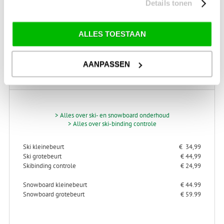
Details tonen
Schrijf je in voor onze nieuwsbrief!
ALLES TOESTAAN
AANPASSEN
SKI-SNOWBOARD
ONDERHOUD
> Alles over ski- en snowboard onderhoud
> Alles over ski-binding controle
Ski kleinebeurt
€ 34,99
Ski grotebeurt
€ 44,99
Skibinding controle
€ 24,99
Snowboard kleinebeurt
€ 44.99
Snowboard grotebeurt
€ 59.99