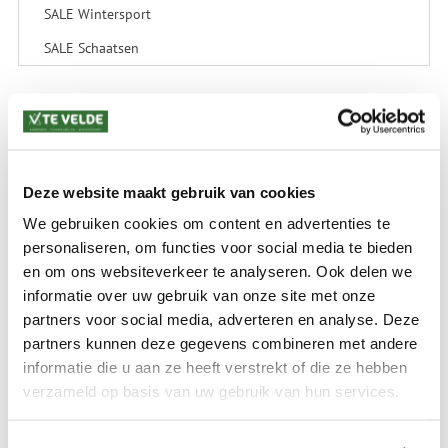
SALE Wintersport
SALE Schaatsen
VERZENDKOSTEN: € 8,99
GEEN VERZENDKOSTEN BOVEN € 175,-
(bij verzending via Pakketdienst tot 10 kg)*
Deze website maakt gebruik van cookies
Levertijd: 2-4 werkdagen
We gebruiken cookies om content en advertenties te
*) Voor grotere pakketverzendingen en bijzondere (buitenland) bestemmingen kunnen
personaliseren, om functies voor social media te bieden
afwijkende tarieven en levertermijnen gelden. Deze staan vermeld bij de artikelen.
en om ons websiteverkeer te analyseren. Ook delen we
Kijk hier voor de ruilen-retourneren procedure
informatie over uw gebruik van onze site met onze
Waar is ons bedrijf gevestigd?
Drentse Poort 7
partners voor social media, adverteren en analyse. Deze
Nieuw Buinen (Stadskanaal)
partners kunnen deze gegevens combineren met andere
+31 (0) 599-613946
info@tevelde.nl
informatie die u aan ze heeft verstrekt of die ze hebben
verzameld op basis van uw gebruik van hun services.