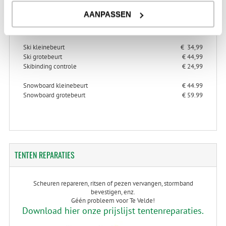
AANPASSEN
> Alles over ski- en snowboard onderhoud
> Alles over ski-binding controle
Ski kleinebeurt
€ 34,99
Ski grotebeurt
€ 44,99
Skibinding controle
€ 24,99
Snowboard kleinebeurt
€ 44.99
Snowboard grotebeurt
€ 59.99
TENTEN
REPARATIES
Scheuren repareren, ritsen of pezen vervangen, stormband
bevestigen, enz.
Géén probleem voor Te Velde!
Download hier onze prijslijst tentenreparaties.