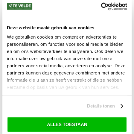
Levertijd: 2-4 werkdagen
*) Voor grotere pakketverzendingen en bijzondere (buitenland) bestemmingen kunnen
afwijkende tarieven en levertermijnen gelden. Deze staan vermeld bij de artikelen.
Kijk hier voor de ruilen-retourneren procedure
Deze website maakt gebruik van cookies
Waar is ons bedrijf gevestigd?
Drentse Poort 7
We gebruiken cookies om content en advertenties te
Nieuw Buinen (Stadskanaal)
personaliseren, om functies voor social media te bieden
+31 (0) 599-613946
info@tevelde.nl
en om ons websiteverkeer te analyseren. Ook delen we
informatie over uw gebruik van onze site met onze
partners voor social media, adverteren en analyse. Deze
partners kunnen deze gegevens combineren met andere
informatie die u aan ze heeft verstrekt of die ze hebben
Schrijf je in voor onze nieuwsbrief!
verzameld op basis van uw gebruik van hun services.
Details tonen
SKI-SNOWBOARD
ONDERHOUD
ALLES TOESTAAN