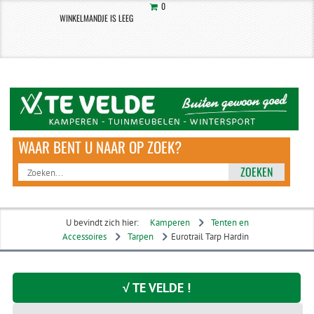
0
WINKELMANDJE IS LEEG
ZOEKEN
U bevindt zich hier:
Kamperen
Tenten en
Accessoires
Tarpen
Eurotrail Tarp Hardin
√ TE VELDE !