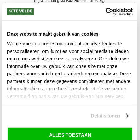
(bij verzending via Pakketdienst tot 10 kg)*
Levertijd: 2-4 werkdagen
*) Voor grotere pakketverzendingen en bijzondere (buitenland) bestemmingen kunnen
afwijkende tarieven en levertermijnen gelden. Deze staan vermeld bij de artikelen.
Deze website maakt gebruik van cookies
Kijk hier voor de ruilen-retourneren procedure
Waar is ons bedrijf gevestigd?
We gebruiken cookies om content en advertenties te
Drentse Poort 7
personaliseren, om functies voor social media te bieden
Nieuw Buinen (Stadskanaal)
+31 (0) 599-613946
en om ons websiteverkeer te analyseren. Ook delen we
info@tevelde.nl
informatie over uw gebruik van onze site met onze
partners voor social media, adverteren en analyse. Deze
partners kunnen deze gegevens combineren met andere
informatie die u aan ze heeft verstrekt of die ze hebben
verzameld op basis van uw gebruik van hun services.
Schrijf je in voor onze nieuwsbrief!
Details tonen
ALLES TOESTAAN
SKI-SNOWBOARD
ONDERHOUD