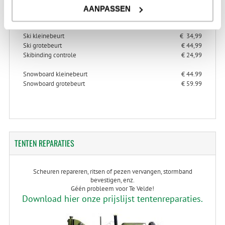
> Alles over ski- en snowboard onderhoud
AANPASSEN
> Alles over ski-binding controle
Ski kleinebeurt
€ 34,99
Ski grotebeurt
€ 44,99
Skibinding controle
€ 24,99
Snowboard kleinebeurt
€ 44.99
Snowboard grotebeurt
€ 59.99
TENTEN
REPARATIES
Scheuren repareren, ritsen of pezen vervangen, stormband
bevestigen, enz.
Géén probleem voor Te Velde!
Download hier onze prijslijst tentenreparaties.