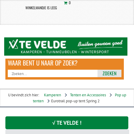
0
WINKELMANDJE IS LEEG
ZOEKEN
U bevindt zich hier:
Kamperen
Tenten en Accessoires
Pop up
tenten
Eurotrail pop-up tent Spring 2
√ TE VELDE !