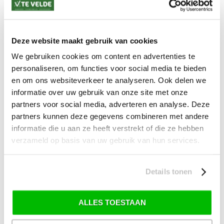
*) Voor grotere pakketverzendingen en bijzondere (buitenland) bestemmingen kunnen
afwijkende tarieven en levertermijnen gelden. Deze staan vermeld bij de artikelen.
Kijk hier voor de ruilen-retourneren procedure
Waar is ons bedrijf gevestigd?
Deze website maakt gebruik van cookies
Drentse Poort 7
Nieuw Buinen (Stadskanaal)
We gebruiken cookies om content en advertenties te
+31 (0) 599-613946
personaliseren, om functies voor social media te bieden
info@tevelde.nl
en om ons websiteverkeer te analyseren. Ook delen we
informatie over uw gebruik van onze site met onze
partners voor social media, adverteren en analyse. Deze
partners kunnen deze gegevens combineren met andere
Schrijf je in voor onze nieuwsbrief!
informatie die u aan ze heeft verstrekt of die ze hebben
verzameld op basis van uw gebruik van hun services.
Details tonen
SKI-SNOWBOARD
ONDERHOUD
ALLES TOESTAAN