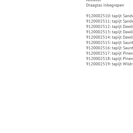
Draagtas inbegrepen
9120002510: tapijt San
9120002511: tapijt San
9120002512: tapijt Dawl
9120002513: tapijt Dawlis
9120002514: tapijt Dawlis
9120002515: tapijt Saunto
9120002516: tapijt Saunto
9120002517: tapijt Pinev
9120002518: tapijt Pinev
9120002519: tapijt Wildr