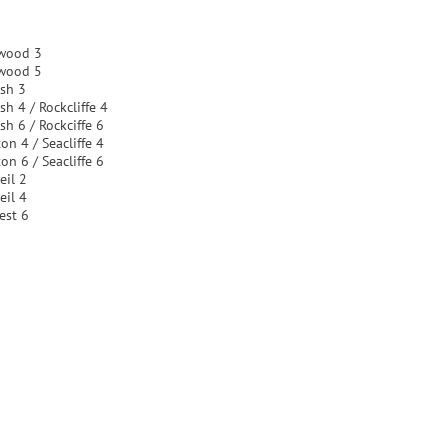
dwood 3
dwood 5
ish 3
h 4 / Rockcliffe 4
h 6 / Rockciffe 6
n 4 / Seacliffe 4
n 6 / Seacliffe 6
eil 2
eil 4
est 6