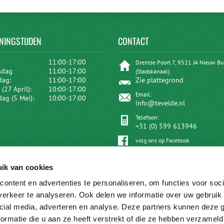
NINGSTIJDEN
CONTACT
:
11:00-17:00
Drentse Poort 7, 9521 JA Nieuw B
sdag
11:00-17:00
(Stadskanaal)
dag:
11:00-17:00
Zie plattegrond
(27 April):
10:00-17:00
Email:
dag (5 Mei):
10:00-17:00
info@tevelde.nl
Telefoon:
+31 (0) 599 613946
volg ons op Facebook
ik van cookies
ontent en advertenties te personaliseren, om functies voor soci
erkeer te analyseren. Ook delen we informatie over uw gebruik 
cial media, adverteren en analyse. Deze partners kunnen deze
ormatie die u aan ze heeft verstrekt of die ze hebben verzameld