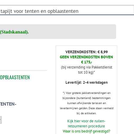
tapijt voor tenten en opblaastenten
(Stadskanaal).
VERZENDKOSTEN: € 8,99
GEEN VERZENDKOSTEN BOVEN
€ 175,-
(bij verzending via Pakketdienst
tot 10 kg)*
 OPBLAASTENTEN
Levertijd: 2-4 werkdagen
*) Voor grotere pakketverzendingen en
bijzondere (buitenland) bestemmingen
TENTEN-
kunnen afwijkende tarieven en
levertermijnen gelden. Deze staan vermeld
bij de artikelen.
Kijk hier voor de ruilen-
retourneren procedure
Waar is ons bedrijf gevestigd?