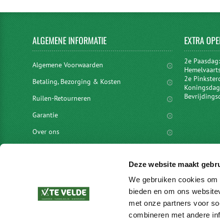
ALGEMENE
INFORMATIE
EXTRA
OPE
2e Paasdag
Algemene Voorwaarden
Hemelvaart
2e Pinkster
Betaling, Bezorging & Kosten
Koningsdag 
Bevrijdings
Ruilen-Retourneren
Garantie
Over ons
Privacyverklaring
Deze website maakt gebru
Disclaimer
We gebruiken cookies om c
Locaties
bieden en om ons websitev
vacatures
met onze partners voor so
combineren met andere inf
Merken