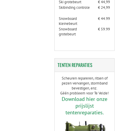
Ski grotebeurt
€ 44,99
Skibinding controle
€ 24,99
Snowboard
€ 44.99
kleinebeurt
Snowboard
€ 59.99
grotebeurt
TENTEN
REPARATIES
Scheuren repareren, ritsen of
pezen vervangen, stormband
bevestigen, enz.
Géén probleem voor Te Velde!
Download hier onze
prijslijst
tentenreparaties.