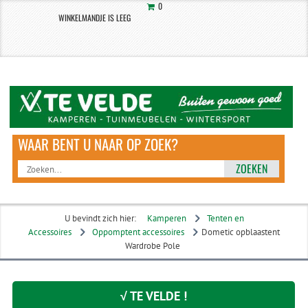
0
WINKELMANDJE IS LEEG
ZOEKEN
U bevindt zich hier:
Kamperen
Tenten en
Accessoires
Oppomptent accessoires
Dometic opblaastent
Wardrobe Pole
√ TE VELDE !