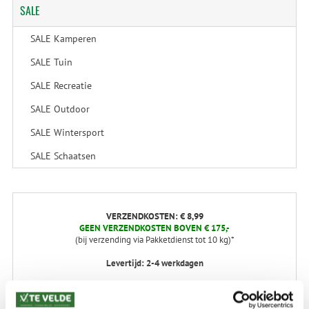
SALE
SALE Kamperen
SALE Tuin
SALE Recreatie
SALE Outdoor
SALE Wintersport
SALE Schaatsen
VERZENDKOSTEN: € 8,99
GEEN VERZENDKOSTEN BOVEN € 175,-
(bij verzending via Pakketdienst tot 10 kg)*
Levertijd: 2-4 werkdagen
*) Voor grotere pakketverzendingen en bijzondere (buitenland) bestemmingen kunnen
afwijkende tarieven en levertermijnen gelden. Deze staan vermeld bij de artikelen.