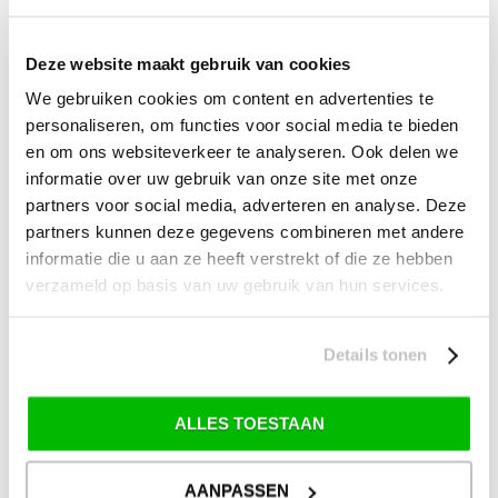
Kijk hier voor de ruilen-retourneren procedure
Waar is ons bedrijf gevestigd?
Drentse Poort 7
Deze website maakt gebruik van cookies
Nieuw Buinen (Stadskanaal)
+31 (0) 599-613946
We gebruiken cookies om content en advertenties te
info@tevelde.nl
personaliseren, om functies voor social media te bieden
en om ons websiteverkeer te analyseren. Ook delen we
informatie over uw gebruik van onze site met onze
partners voor social media, adverteren en analyse. Deze
Schrijf je in voor onze nieuwsbrief!
partners kunnen deze gegevens combineren met andere
informatie die u aan ze heeft verstrekt of die ze hebben
verzameld op basis van uw gebruik van hun services.
Details tonen
SKI-SNOWBOARD
ONDERHOUD
ALLES TOESTAAN
> Alles over ski- en snowboard onderhoud
> Alles over ski-binding controle
AANPASSEN