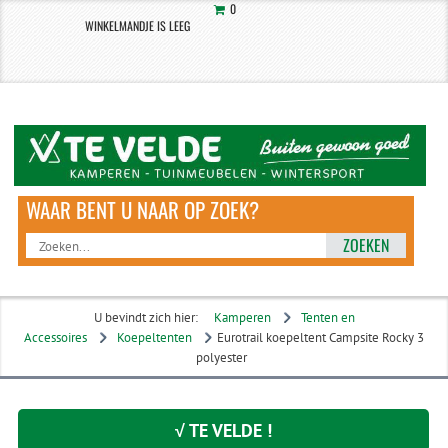
0
WINKELMANDJE IS LEEG
ZOEKEN
U bevindt zich hier:
Kamperen
Tenten en
Accessoires
Koepeltenten
Eurotrail koepeltent Campsite Rocky 3
polyester
√ TE VELDE !