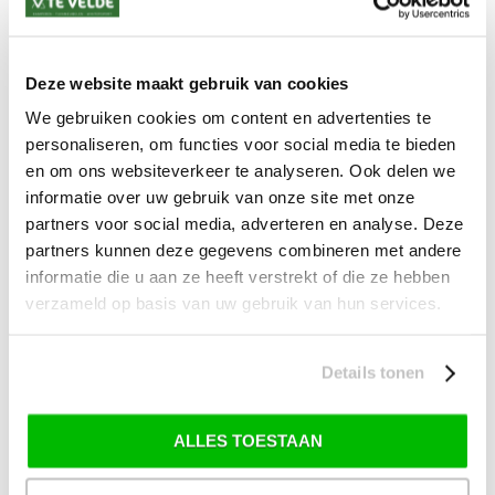
*) Voor grotere pakketverzendingen en bijzondere (buitenland) bestemmingen kunnen
afwijkende tarieven en levertermijnen gelden. Deze staan vermeld bij de artikelen.
Kijk hier voor de ruilen-retourneren procedure
Waar is ons bedrijf gevestigd?
Deze website maakt gebruik van cookies
Drentse Poort 7
Nieuw Buinen (Stadskanaal)
We gebruiken cookies om content en advertenties te
+31 (0) 599-613946
personaliseren, om functies voor social media te bieden
info@tevelde.nl
en om ons websiteverkeer te analyseren. Ook delen we
informatie over uw gebruik van onze site met onze
partners voor social media, adverteren en analyse. Deze
partners kunnen deze gegevens combineren met andere
Schrijf je in voor onze nieuwsbrief!
informatie die u aan ze heeft verstrekt of die ze hebben
verzameld op basis van uw gebruik van hun services.
Details tonen
SKI-SNOWBOARD
ONDERHOUD
ALLES TOESTAAN
> Alles over ski- en snowboard onderhoud