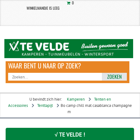
0
WINKELMANDJE IS LEEG
ZOEKEN
U bevindt zich hier:
Kamperen
Tenten en
Accessoires
Tenttapijt
Bo camp chill mat casablanca champagne
m
√ TE VELDE !