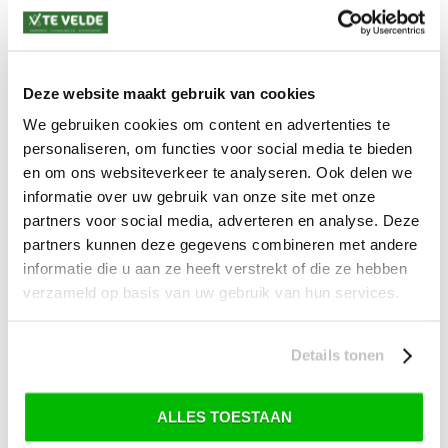
Levertijd: 2-4 werkdagen
*) Voor grotere pakketverzendingen en bijzondere (buitenland) bestemmingen kunnen
afwijkende tarieven en levertermijnen gelden. Deze staan vermeld bij de artikelen.
Kijk hier voor de ruilen-retourneren procedure
Deze website maakt gebruik van cookies
Waar is ons bedrijf gevestigd?
Drentse Poort 7
We gebruiken cookies om content en advertenties te
Nieuw Buinen (Stadskanaal)
personaliseren, om functies voor social media te bieden
+31 (0) 599-613946
info@tevelde.nl
en om ons websiteverkeer te analyseren. Ook delen we
informatie over uw gebruik van onze site met onze
partners voor social media, adverteren en analyse. Deze
partners kunnen deze gegevens combineren met andere
informatie die u aan ze heeft verstrekt of die ze hebben
Schrijf je in voor onze nieuwsbrief!
verzameld op basis van uw gebruik van hun services.
Details tonen
SKI-SNOWBOARD
ONDERHOUD
ALLES TOESTAAN