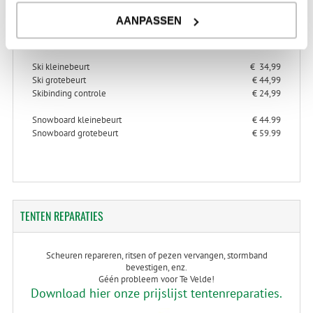
AANPASSEN
> Alles over ski- en snowboard onderhoud
> Alles over ski-binding controle
Ski kleinebeurt
€ 34,99
Ski grotebeurt
€ 44,99
Skibinding controle
€ 24,99
Snowboard kleinebeurt
€ 44.99
Snowboard grotebeurt
€ 59.99
TENTEN
REPARATIES
Scheuren repareren, ritsen of pezen vervangen, stormband
bevestigen, enz.
Géén probleem voor Te Velde!
Download hier onze prijslijst tentenreparaties.