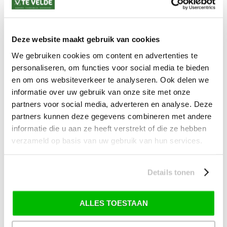
*) Voor grotere pakketverzendingen en bijzondere (buitenland) bestemmingen kunnen
afwijkende tarieven en levertermijnen gelden. Deze staan vermeld bij de artikelen.
Kijk hier voor de ruilen-retourneren procedure
Waar is ons bedrijf gevestigd?
Deze website maakt gebruik van cookies
Drentse Poort 7
Nieuw Buinen (Stadskanaal)
We gebruiken cookies om content en advertenties te
+31 (0) 599-613946
personaliseren, om functies voor social media te bieden
info@tevelde.nl
en om ons websiteverkeer te analyseren. Ook delen we
informatie over uw gebruik van onze site met onze
partners voor social media, adverteren en analyse. Deze
partners kunnen deze gegevens combineren met andere
Schrijf je in voor onze nieuwsbrief!
informatie die u aan ze heeft verstrekt of die ze hebben
verzameld op basis van uw gebruik van hun services.
Details tonen
SKI-SNOWBOARD
ONDERHOUD
ALLES TOESTAAN