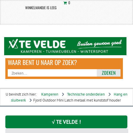
0
WINKELMANDJE IS LEEG
ZOEKEN
U bevindt zich hier:
Kamperen
Technische onderdelen
Hang en
sluitwerk
Fjord Outdoor Mini Latch metaal met kunststof houder
√ TE VELDE !