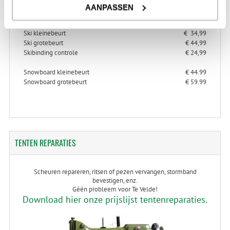
> Alles over ski- en snowboard onderhoud
AANPASSEN
> Alles over ski-binding controle
Ski kleinebeurt
€ 34,99
Ski grotebeurt
€ 44,99
Skibinding controle
€ 24,99
Snowboard kleinebeurt
€ 44.99
Snowboard grotebeurt
€ 59.99
TENTEN
REPARATIES
Scheuren repareren, ritsen of pezen vervangen, stormband
bevestigen, enz.
Géén probleem voor Te Velde!
Download hier onze prijslijst tentenreparaties.