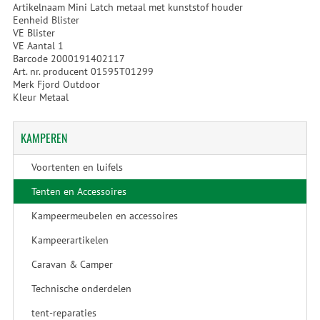
Artikelnaam Mini Latch metaal met kunststof houder
Eenheid Blister
VE Blister
VE Aantal 1
Barcode 2000191402117
Art. nr. producent 01595T01299
Merk Fjord Outdoor
Kleur Metaal
KAMPEREN
Voortenten en luifels
Tenten en Accessoires
Kampeermeubelen en accessoires
Kampeerartikelen
Caravan & Camper
Technische onderdelen
tent-reparaties