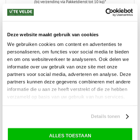
(bij verzending via Pakketdienst tot 10 kg)*
Levertijd: 2-4 werkdagen
*) Voor grotere pakketverzendingen en bijzondere (buitenland) bestemmingen kunnen
afwijkende tarieven en levertermijnen gelden. Deze staan vermeld bij de artikelen.
Deze website maakt gebruik van cookies
Kijk hier voor de ruilen-retourneren procedure
Waar is ons bedrijf gevestigd?
We gebruiken cookies om content en advertenties te
Drentse Poort 7
personaliseren, om functies voor social media te bieden
Nieuw Buinen (Stadskanaal)
+31 (0) 599-613946
en om ons websiteverkeer te analyseren. Ook delen we
info@tevelde.nl
informatie over uw gebruik van onze site met onze
partners voor social media, adverteren en analyse. Deze
partners kunnen deze gegevens combineren met andere
informatie die u aan ze heeft verstrekt of die ze hebben
verzameld op basis van uw gebruik van hun services.
Schrijf je in voor onze nieuwsbrief!
Details tonen
ALLES TOESTAAN
SKI-SNOWBOARD
ONDERHOUD