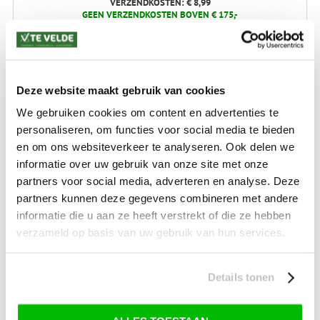
VERZENDKOSTEN: € 8,99
GEEN VERZENDKOSTEN BOVEN € 175,-
(bij verzending via Pakketdienst tot 10 kg)*
Levertijd: 2-4 werkdagen
*) Voor grotere pakketverzendingen en bijzondere (buitenland) bestemmingen kunnen
afwijkende tarieven en levertermijnen gelden. Deze staan vermeld bij de artikelen.
Deze website maakt gebruik van cookies
Kijk hier voor de ruilen-retourneren procedure
We gebruiken cookies om content en advertenties te
Waar is ons bedrijf gevestigd?
personaliseren, om functies voor social media te bieden
Drentse Poort 7
Nieuw Buinen (Stadskanaal)
en om ons websiteverkeer te analyseren. Ook delen we
+31 (0) 599-613946
informatie over uw gebruik van onze site met onze
info@tevelde.nl
partners voor social media, adverteren en analyse. Deze
partners kunnen deze gegevens combineren met andere
informatie die u aan ze heeft verstrekt of die ze hebben
verzameld op basis van uw gebruik van hun services.
Schrijf je in voor onze nieuwsbrief!
Details tonen