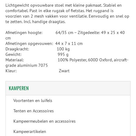
Lichtgewicht opvouwbare stoel met kleine pakmaat. Stabiel en
comfortabel. Past in elke rugzak of fietstas. Het rugpand is
voorzien van 2 mesh vakken voor ventilatie. Eenvoudig en snel op
te zetten. Incl. handige draagtas.
Afmetingen hoogte: 64/35 cm – Zitgedeelte: 49 x 25 x 40
cm
Afmetingen opgevouwen: 44 x 7 x 11 cm
Draagkracht: 100 kg
Gewicht: 995 g
Materiaal: 100% Polyester, 600D Oxford, aircraft-
grade aluminium 7075
Kleur: Zwart
KAMPEREN
Voortenten en luifels
Tenten en Accessoires
Kampeermeubelen en accessoires
Kampeerartikelen