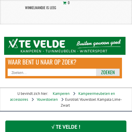
0
WINKELMANDJE IS LEEG
ZOEKEN
U bevindt zich hier:
Kamperen
Kampeermeubelen en
accessoires
Vouwstoelen
Eurotrail Vouwstoel Kampala Lime-
Zwart
√ TE VELDE !