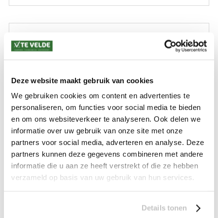
VERZENDKOSTEN: € 8,99
GEEN VERZENDKOSTEN BOVEN € 175,-
(bij verzending via Pakketdienst tot 10 kg)*
Levertijd: 2-4 werkdagen
Deze website maakt gebruik van cookies
*) Voor grotere pakketverzendingen en bijzondere (buitenland) bestemmingen kunnen
We gebruiken cookies om content en advertenties te
afwijkende tarieven en levertermijnen gelden. Deze staan vermeld bij de artikelen.
personaliseren, om functies voor social media te bieden
Kijk hier voor de ruilen-retourneren procedure
en om ons websiteverkeer te analyseren. Ook delen we
Waar is ons bedrijf gevestigd?
Drentse Poort 7
informatie over uw gebruik van onze site met onze
Nieuw Buinen (Stadskanaal)
partners voor social media, adverteren en analyse. Deze
+31 (0) 599-613946
info@tevelde.nl
partners kunnen deze gegevens combineren met andere
informatie die u aan ze heeft verstrekt of die ze hebben
verzameld op basis van uw gebruik van hun services.
Schrijf je in voor onze nieuwsbrief!
Details tonen