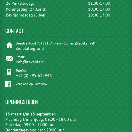
2e Pinksterdag:
11:00-17:00
Koningsdag (27 April):
10:00-17:00
Bevrijdingsdag (5 Mei):
10:00-17:00
CONTACT
Drentse Poort 7, 9521 JA Nieuw Buinen (Stadskanaal)
Zie plattegrond
Email:
info@tevelde.nl
Telefoon:
+31 (0) 599 613946
volg ons op Facebook
OPENINGSTIJDEN
15 maart t/m 15 september:
Maandag t/m vrijdag: 09:00 - 18:00 uur
Zaterdag: 09:00 - 17:00 uur
Donderdagavond : tot 20:00 uur