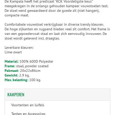
De Kampala heeft het predicaat “KCK Voordeligste keus”
meegekregen in de onlangs gehouden kampeer vouwstoelen test.
De stoel werd gewaardeerd door de goede zit (niet hangen),
compacte maat.
Comfortabele vouwstoel verkrijgbaar in diverse trendy kleuren.
De hoge zijkanten en rugpand bieden veel zit comfort. Het frame is
van een gepoedercoat staal en laat zich eenvoudig invouwen. De
stoel wordt geleverd incl. draagtas.
Leverbare kleuren:
Lime-zwart
Material:
100% 600D Polyester
Frame:
staal, powder coated
Pakmaat:
20x22x86cm
Gewicht:
2.9 kg.
Max. belasting:
100 kg.
KAMPEREN
Voortenten en luifels
Tenten en Accessoires