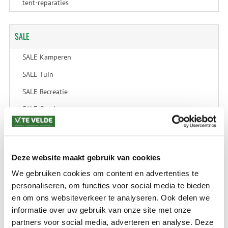
tent-reparaties
SALE
SALE Kamperen
SALE Tuin
SALE Recreatie
SALE Outdoor
SALE Wintersport
SALE Schaatsen
Deze website maakt gebruik van cookies
We gebruiken cookies om content en advertenties te
personaliseren, om functies voor social media te bieden
VERZENDKOSTEN: € 8,99
GEEN VERZENDKOSTEN BOVEN € 175,-
en om ons websiteverkeer te analyseren. Ook delen we
(bij verzending via Pakketdienst tot 10 kg)*
informatie over uw gebruik van onze site met onze
partners voor social media, adverteren en analyse. Deze
Levertijd: 2-4 werkdagen