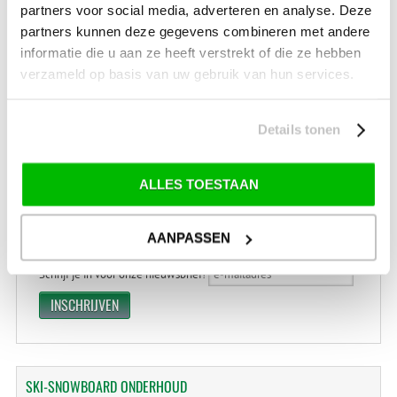
(bij verzending via Pakketdienst tot 10 kg)*
partners voor social media, adverteren en analyse. Deze
partners kunnen deze gegevens combineren met andere
Levertijd: 2-4 werkdagen
informatie die u aan ze heeft verstrekt of die ze hebben
*) Voor grotere pakketverzendingen en bijzondere (buitenland) bestemmingen kunnen
verzameld op basis van uw gebruik van hun services.
afwijkende tarieven en levertermijnen gelden. Deze staan vermeld bij de artikelen.
Kijk hier voor de ruilen-retourneren procedure
Waar is ons bedrijf gevestigd?
Details tonen
Drentse Poort 7
Nieuw Buinen (Stadskanaal)
+31 (0) 599-613946
info@tevelde.nl
ALLES TOESTAAN
AANPASSEN
Schrijf je in voor onze nieuwsbrief!
SKI-SNOWBOARD
ONDERHOUD