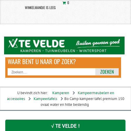
0
WINKELMANDJE IS LEEG
ZOEKEN
U bevindt zich hier:
Kamperen
Kampeermeubelen en
accessoires
Kampeertafels
Bo Camp kampeer tafel premium 150
ovaal water en hitte bestendig
√ TE VELDE !