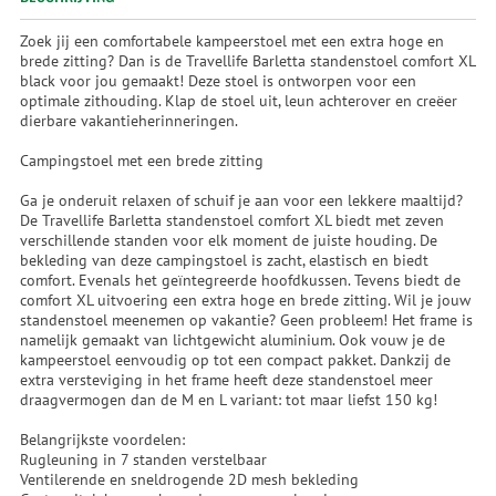
Zoek jij een comfortabele kampeerstoel met een extra hoge en
brede zitting? Dan is de Travellife Barletta standenstoel comfort XL
black voor jou gemaakt! Deze stoel is ontworpen voor een
optimale zithouding. Klap de stoel uit, leun achterover en creëer
dierbare vakantieherinneringen.
Campingstoel met een brede zitting
Ga je onderuit relaxen of schuif je aan voor een lekkere maaltijd?
De Travellife Barletta standenstoel comfort XL biedt met zeven
verschillende standen voor elk moment de juiste houding. De
bekleding van deze campingstoel is zacht, elastisch en biedt
comfort. Evenals het geïntegreerde hoofdkussen. Tevens biedt de
comfort XL uitvoering een extra hoge en brede zitting. Wil je jouw
standenstoel meenemen op vakantie? Geen probleem! Het frame is
namelijk gemaakt van lichtgewicht aluminium. Ook vouw je de
kampeerstoel eenvoudig op tot een compact pakket. Dankzij de
extra versteviging in het frame heeft deze standenstoel meer
draagvermogen dan de M en L variant: tot maar liefst 150 kg!
Belangrijkste voordelen:
Rugleuning in 7 standen verstelbaar
Ventilerende en sneldrogende 2D mesh bekleding