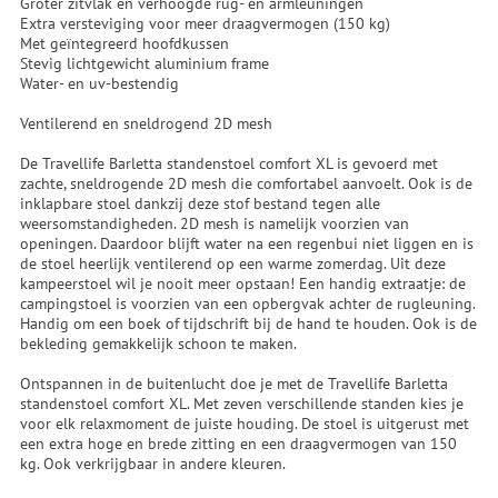
Groter zitvlak en verhoogde rug- en armleuningen
Extra versteviging voor meer draagvermogen (150 kg)
Met geïntegreerd hoofdkussen
Stevig lichtgewicht aluminium frame
Water- en uv-bestendig
Ventilerend en sneldrogend 2D mesh
De Travellife Barletta standenstoel comfort XL is gevoerd met
zachte, sneldrogende 2D mesh die comfortabel aanvoelt. Ook is de
inklapbare stoel dankzij deze stof bestand tegen alle
weersomstandigheden. 2D mesh is namelijk voorzien van
openingen. Daardoor blijft water na een regenbui niet liggen en is
de stoel heerlijk ventilerend op een warme zomerdag. Uit deze
kampeerstoel wil je nooit meer opstaan! Een handig extraatje: de
campingstoel is voorzien van een opbergvak achter de rugleuning.
Handig om een boek of tijdschrift bij de hand te houden. Ook is de
bekleding gemakkelijk schoon te maken.
Ontspannen in de buitenlucht doe je met de Travellife Barletta
standenstoel comfort XL. Met zeven verschillende standen kies je
voor elk relaxmoment de juiste houding. De stoel is uitgerust met
een extra hoge en brede zitting en een draagvermogen van 150
kg. Ook verkrijgbaar in andere kleuren.