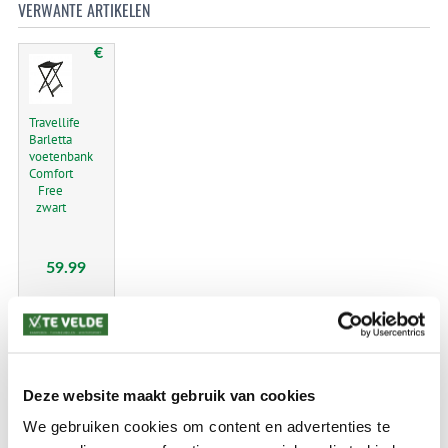
VERWANTE ARTIKELEN
€
Travellife
Barletta
voetenbank
Comfort
Free
zwart
59.99
KAMPEREN
Deze website maakt gebruik van cookies
Voortenten en luifels
We gebruiken cookies om content en advertenties te