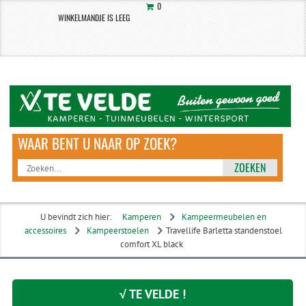
0
WINKELMANDJE IS LEEG
ZOEKEN
U bevindt zich hier:
Kamperen
Kampeermeubelen en
accessoires
Kampeerstoelen
Travellife Barletta standenstoel
comfort XL black
√ TE VELDE !