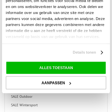
personaliseren, om functies voor social media te bieden
Tenten en Accessoires
en om ons websiteverkeer te analyseren. Ook delen we
Kampeermeubelen en accessoires
informatie over uw gebruik van onze site met onze
partners voor social media, adverteren en analyse. Deze
Kampeerartikelen
partners kunnen deze gegevens combineren met andere
Caravan & Camper
informatie die u aan ze heeft verstrekt of die ze hebben
Technische onderdelen
verzameld op basis van uw gebruik van hun services.
tent-reparaties
Details tonen
SALE
ALLES TOESTAAN
SALE Kamperen
SALE Tuin
AANPASSEN
SALE Recreatie
SALE Outdoor
SALE Wintersport