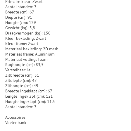
Primaire kleur: Zwart
Aantal standen: 7
Breedte (cm): 67
Diepte (cm): 91
Hoogte (cm): 129
Gewicht (kg): 5,8
Draagvermogen (kg): 150
Kleur bekleding: Zwart
Kleur frame: Zwart
Materiaal bekleding: 2D mesh
Materiaal frame: Aluminium
Materiaal vulling: Foam
Rughoogte (cm): 83,5
Verstelbaar: Ja
Zitbreedte (cm): 51
Zitdiepte (cm): 47
Zithoogte (cm): 49
Breedte ingeklapt (cm): 67
Lengte ingeklapt (cm): 121
Hoogte ingeklapt (cm): 11,5
Aantal standen: 7
Accessoires:
Voetenbank