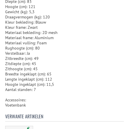
Diepte (cm): 83
Hoogte (cm): 121
Gewicht (kg): 5,3
Draagvermogen (kg): 120
Kleur bekleding: Blauw
Kleur frame: Zwart
Materiaal bekleding: 2D mesh
Materiaal frame: Aluminium
Materiaal vulling: Foam
Rughoogte (cm): 80
Verstelbaar: Ja
Zitbreedte (cm): 49
Zitdiepte (cm): 45
Zithoogte (cm): 45
Breedte ingeklapt (cm): 65
Lengte ingeklapt (cm): 112
Hoogte ingeklapt (cm): 11,5
Aantal standen: 7
Accessoires:
Voetenbank
VERWANTE ARTIKELEN
€