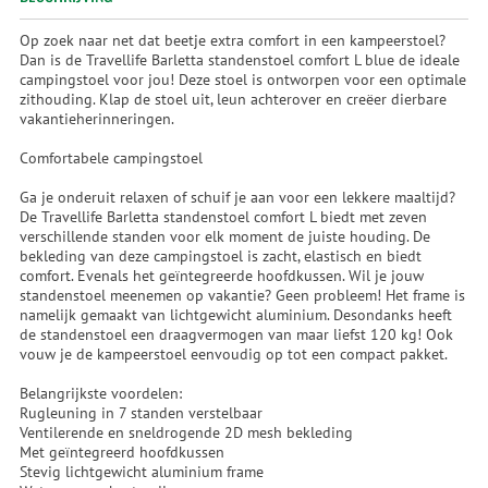
Op zoek naar net dat beetje extra comfort in een kampeerstoel?
Dan is de Travellife Barletta standenstoel comfort L blue de ideale
campingstoel voor jou! Deze stoel is ontworpen voor een optimale
zithouding. Klap de stoel uit, leun achterover en creëer dierbare
vakantieherinneringen.
Comfortabele campingstoel
Ga je onderuit relaxen of schuif je aan voor een lekkere maaltijd?
De Travellife Barletta standenstoel comfort L biedt met zeven
verschillende standen voor elk moment de juiste houding. De
bekleding van deze campingstoel is zacht, elastisch en biedt
comfort. Evenals het geïntegreerde hoofdkussen. Wil je jouw
standenstoel meenemen op vakantie? Geen probleem! Het frame is
namelijk gemaakt van lichtgewicht aluminium. Desondanks heeft
de standenstoel een draagvermogen van maar liefst 120 kg! Ook
vouw je de kampeerstoel eenvoudig op tot een compact pakket.
Belangrijkste voordelen:
Rugleuning in 7 standen verstelbaar
Ventilerende en sneldrogende 2D mesh bekleding
Met geïntegreerd hoofdkussen
Stevig lichtgewicht aluminium frame