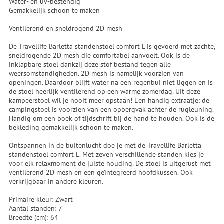
Water- en uv-bestendig
Gemakkelijk schoon te maken
Ventilerend en sneldrogend 2D mesh
De Travellife Barletta standenstoel comfort L is gevoerd met zachte,
sneldrogende 2D mesh die comfortabel aanvoelt. Ook is de
inklapbare stoel dankzij deze stof bestand tegen alle
weersomstandigheden. 2D mesh is namelijk voorzien van
openingen. Daardoor blijft water na een regenbui niet liggen en is
de stoel heerlijk ventilerend op een warme zomerdag. Uit deze
kampeerstoel wil je nooit meer opstaan! Een handig extraatje: de
campingstoel is voorzien van een opbergvak achter de rugleuning.
Handig om een boek of tijdschrift bij de hand te houden. Ook is de
bekleding gemakkelijk schoon te maken.
Ontspannen in de buitenlucht doe je met de Travellife Barletta
standenstoel comfort L. Met zeven verschillende standen kies je
voor elk relaxmoment de juiste houding. De stoel is uitgerust met
ventilerend 2D mesh en een geïntegreerd hoofdkussen. Ook
verkrijgbaar in andere kleuren.
Primaire kleur: Zwart
Aantal standen: 7
Breedte (cm): 64