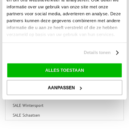
Kampeerartikelen
informatie over uw gebruik van onze site met onze
partners voor social media, adverteren en analyse. Deze
Caravan & Camper
partners kunnen deze gegevens combineren met andere
Technische onderdelen
informatie die u aan ze heeft verstrekt of die ze hebben
verzameld op basis van uw gebruik van hun services.
tent-reparaties
Details tonen
SALE
SALE Kamperen
ALLES TOESTAAN
SALE Tuin
SALE Recreatie
AANPASSEN
SALE Outdoor
SALE Wintersport
SALE Schaatsen