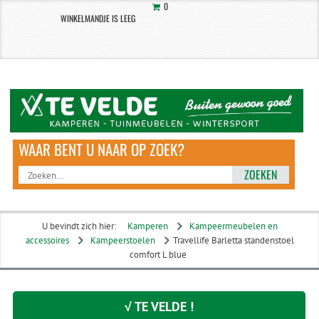
0
WINKELMANDJE IS LEEG
ZOEKEN
U bevindt zich hier:
Kamperen
Kampeermeubelen en
accessoires
Kampeerstoelen
Travellife Barletta standenstoel
comfort L blue
√ TE VELDE !