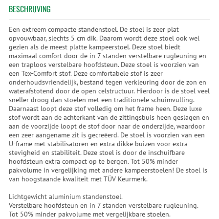
BESCHRIJVING
Een extreem compacte standenstoel. De stoel is zeer plat
opvouwbaar, slechts 5 cm dik. Daarom wordt deze stoel ook wel
gezien als de meest platte kampeerstoel. Deze stoel biedt
maximaal comfort door de in 7 standen verstelbare rugleuning en
een traploos verstelbare hoofdsteun. Deze stoel is voorzien van
een Tex-Comfort stof. Deze comfortabele stof is zeer
onderhoudsvriendelijk, bestand tegen verkleuring door de zon en
waterafstotend door de open celstructuur. Hierdoor is de stoel veel
sneller droog dan stoelen met een traditionele schuimvulling.
Daarnaast loopt deze stof volledig om het frame heen. Deze luxe
stof wordt aan de achterkant van de zittingsbuis heen geslagen en
aan de voorzijde loopt de stof door naar de onderzijde, waardoor
een zeer aangename zit is gecreëerd. De stoel is voorzien van een
U-frame met stabilisatoren en extra dikke buizen voor extra
stevigheid en stabiliteit. Deze stoel is door de inschuifbare
hoofdsteun extra compact op te bergen. Tot 50% minder
pakvolume in vergelijking met andere kampeerstoelen! De stoel is
van hoogstaande kwaliteit met TÜV Keurmerk.
Lichtgewicht aluminium standenstoel.
Verstelbare hoofdsteun en in 7 standen verstelbare rugleuning.
Tot 50% minder pakvolume met vergelijkbare stoelen.