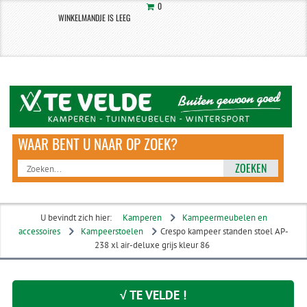
0
WINKELMANDJE IS LEEG
ZOEKEN
U bevindt zich hier:
Kamperen
Kampeermeubelen en
accessoires
Kampeerstoelen
Crespo kampeer standen stoel AP-
238 xl air-deluxe grijs kleur 86
√ TE VELDE !