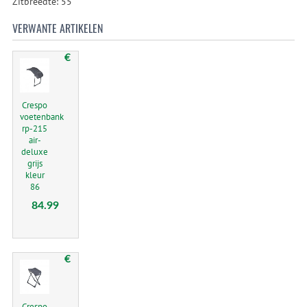
Zitbreedte: 55
VERWANTE ARTIKELEN
€
Crespo
voetenbank
rp-215
air-
deluxe
grijs
kleur
86
84.99
€
Crespo