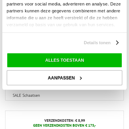
partners voor social media, adverteren en analyse. Deze
Technische onderdelen
partners kunnen deze gegevens combineren met andere
tent-reparaties
informatie die u aan ze heeft verstrekt of die ze hebben
verzameld op basis van uw gebruik van hun services.
SALE
Details tonen
SALE Kamperen
SALE Tuin
ALLES TOESTAAN
SALE Recreatie
SALE Outdoor
AANPASSEN
SALE Wintersport
SALE Schaatsen
VERZENDKOSTEN: € 8,99
GEEN VERZENDKOSTEN BOVEN € 175,-