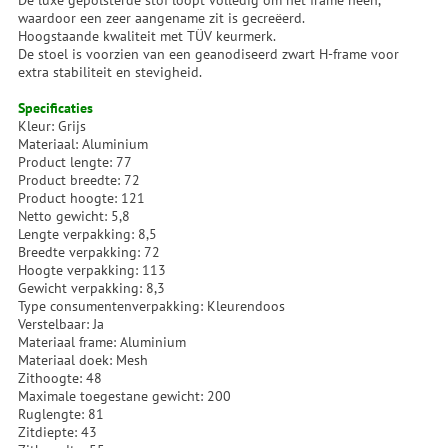
De luxe gepolsterde stof loopt volledig om het frame heen,
waardoor een zeer aangename zit is gecreëerd.
Hoogstaande kwaliteit met TÜV keurmerk.
De stoel is voorzien van een geanodiseerd zwart H-frame voor
extra stabiliteit en stevigheid.
Specificaties
Kleur: Grijs
Materiaal: Aluminium
Product lengte: 77
Product breedte: 72
Product hoogte: 121
Netto gewicht: 5,8
Lengte verpakking: 8,5
Breedte verpakking: 72
Hoogte verpakking: 113
Gewicht verpakking: 8,3
Type consumentenverpakking: Kleurendoos
Verstelbaar: Ja
Materiaal frame: Aluminium
Materiaal doek: Mesh
Zithoogte: 48
Maximale toegestane gewicht: 200
Ruglengte: 81
Zitdiepte: 43