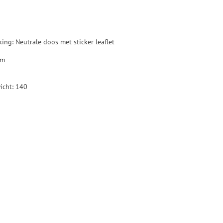
ng: Neutrale doos met sticker leaflet
um
icht: 140