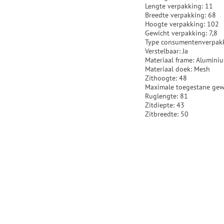
Lengte verpakking: 11
Breedte verpakking: 68
Hoogte verpakking: 102
Gewicht verpakking: 7,8
Type consumentenverpakki
Verstelbaar: Ja
Materiaal frame: Alumini
Materiaal doek: Mesh
Zithoogte: 48
Maximale toegestane gew
Ruglengte: 81
Zitdiepte: 43
Zitbreedte: 50