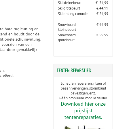
Ski kleinebeurt
€ 34,99
Ski grotebeurt
€ 44,99
Skibinding controle
€ 24,99
Snowboard
€ 44.99
stelbare rugleuning en
kleinebeurt
latend en houdt door de
Snowboard
€ 59.99
ditionele schuimvulling.
grotebeurt
s voorzien van een
n daardoor gemakkelijk
TENTEN
REPARATIES
un.
creëerd.
Scheuren repareren, ritsen of
pezen vervangen, stormband
bevestigen, enz.
Géén probleem voor Te Velde!
Download hier onze
prijslijst
tentenreparaties.