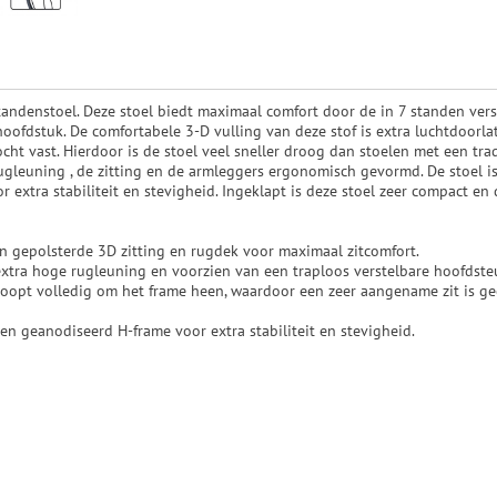
tandenstoel. Deze stoel biedt maximaal comfort door de in 7 standen ver
hoofdstuk. De comfortabele 3-D vulling van deze stof is extra luchtdoor
cht vast. Hierdoor is de stoel veel sneller droog dan stoelen met een tra
ugleuning , de zitting en de armleggers ergonomisch gevormd. De stoel i
 extra stabiliteit en stevigheid. Ingeklapt is deze stoel zeer compact e
n gepolsterde 3D zitting en rugdek voor maximaal zitcomfort.
extra hoge rugleuning en voorzien van een traploos verstelbare hoofdste
loopt volledig om het frame heen, waardoor een zeer aangename zit is ge
een geanodiseerd H-frame voor extra stabiliteit en stevigheid.