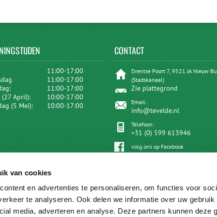
NINGSTIJDEN
CONTACT
:
11:00-17:00
Drentse Poort 7, 9521 JA Nieuw B
sdag
11:00-17:00
(Stadskanaal)
dag:
11:00-17:00
Zie plattegrond
(27 April):
10:00-17:00
Email:
dag (5 Mei):
10:00-17:00
info@tevelde.nl
Telefoon:
+31 (0) 599 613946
volg ons op Facebook
ik van cookies
ontent en advertenties te personaliseren, om functies voor soci
erkeer te analyseren. Ook delen we informatie over uw gebruik 
cial media, adverteren en analyse. Deze partners kunnen deze