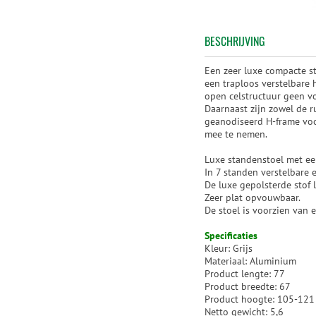
BESCHRIJVING
Een zeer luxe compacte s
een traploos verstelbare 
open celstructuur geen vo
Daarnaast zijn zowel de r
geanodiseerd H-frame voor
mee te nemen.
Luxe standenstoel met ee
In 7 standen verstelbare 
De luxe gepolsterde stof 
Zeer plat opvouwbaar.
De stoel is voorzien van 
Specificaties
Kleur: Grijs
Materiaal: Aluminium
Product lengte: 77
Product breedte: 67
Product hoogte: 105-121
Netto gewicht: 5,6