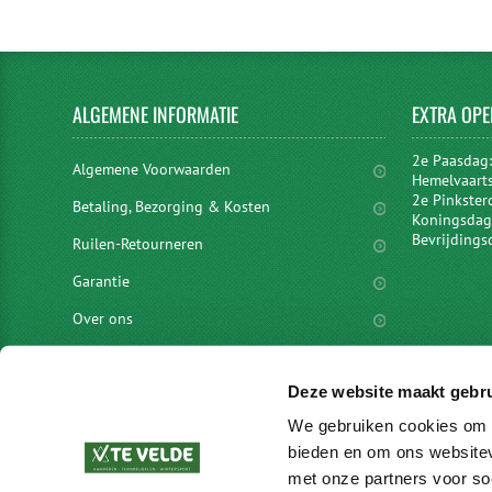
ALGEMENE
INFORMATIE
EXTRA
OPE
2e Paasdag
Algemene Voorwaarden
Hemelvaart
2e Pinkster
Betaling, Bezorging & Kosten
Koningsdag 
Bevrijdings
Ruilen-Retourneren
Garantie
Over ons
Privacyverklaring
Deze website maakt gebru
Disclaimer
We gebruiken cookies om c
Locaties
bieden en om ons websitev
vacatures
met onze partners voor so