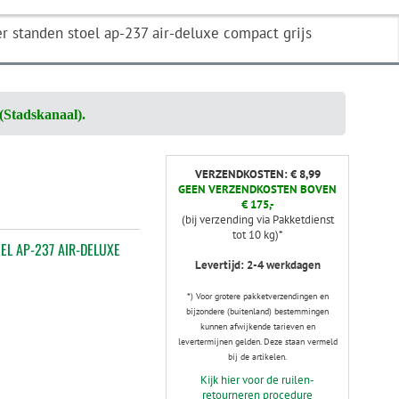
 standen stoel ap-237 air-deluxe compact grijs
(Stadskanaal).
VERZENDKOSTEN: € 8,99
GEEN VERZENDKOSTEN BOVEN
€ 175,-
(bij verzending via Pakketdienst
tot 10 kg)*
L AP-237 AIR-DELUXE
Levertijd: 2-4 werkdagen
*) Voor grotere pakketverzendingen en
bijzondere (buitenland) bestemmingen
kunnen afwijkende tarieven en
levertermijnen gelden. Deze staan vermeld
bij de artikelen.
Kijk hier voor de ruilen-
retourneren procedure