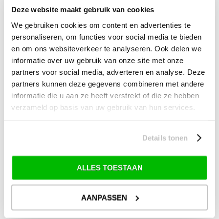
SALE Tuin
Deze website maakt gebruik van cookies
SALE Recreatie
We gebruiken cookies om content en advertenties te
personaliseren, om functies voor social media te bieden
SALE Outdoor
en om ons websiteverkeer te analyseren. Ook delen we
SALE Wintersport
informatie over uw gebruik van onze site met onze
partners voor social media, adverteren en analyse. Deze
SALE Schaatsen
partners kunnen deze gegevens combineren met andere
informatie die u aan ze heeft verstrekt of die ze hebben
verzameld op basis van uw gebruik van hun services.
VERZENDKOSTEN: € 8,99
GEEN VERZENDKOSTEN BOVEN € 175,-
(bij verzending via Pakketdienst tot 10 kg)*
Details tonen
Levertijd: 2-4 werkdagen
ALLES TOESTAAN
*) Voor grotere pakketverzendingen en bijzondere (buitenland) bestemmingen kunnen
afwijkende tarieven en levertermijnen gelden. Deze staan vermeld bij de artikelen.
Kijk hier voor de ruilen-retourneren procedure
Waar is ons bedrijf gevestigd?
AANPASSEN
Drentse Poort 7
Nieuw Buinen (Stadskanaal)