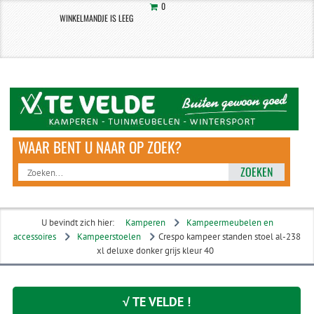
0
WINKELMANDJE IS LEEG
ZOEKEN
U bevindt zich hier:
Kamperen
Kampeermeubelen en
accessoires
Kampeerstoelen
Crespo kampeer standen stoel al-238
xl deluxe donker grijs kleur 40
√ TE VELDE !