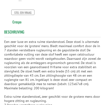
STEL EEN VRAAG
Crespo
BESCHRIJVING
Een zeer luxe en extra ruime standenstoel. Deze stoel is uitermate
geschikt voor de 'grotere' mens. Biedt maximaal comfort door de in
7 standen verstelbare rugleuning en de gepolsterde stof. De
comfortabele vulling van deze stof heeft een open celstructuur
waardoor geen vocht wordt vastgehouden. Daarnaast zijn zowel de
rugleuning als de armleggers ergonomisch gevormd. De stoel is
voorzien van een geanodiseerd H-frame voor extra stabiliteit en
stevigheid. De stoel heeft een extra brede (55 cm) zit met een
zittingdiepte van 43 cm. Een zittinghoogte van 48 cm en een
ruglengte van 81 cm. Ingeklapt is deze stoel zeer compact en
daardoor gemakkelijk mee te nemen (lxbxh: 123x67x8 cm).
Maximale belasting: 200 kilogram!
Extra ruime standenstoel, zeer geschikt voor de grotere mens door
hogere zitting en rugleuning.