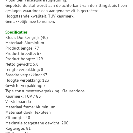
7 Standen verstelbare rugleuning.
Gepolsterde stof wordt aan de achterkant van de zittingsbuis heen
geslagen waardoor een aangename zit is gecreëerd.
Hoogstaande kwaliteit, TÜV keurmerk.
Gemakkelijk mee te nemen.
Specificaties
Kleur: Donker grijs (40)
Materiaal: Aluminium
Product lengte: 77
Product breedte: 67
Product hoogte: 129
Netto gewicht: 5,8
Lengte verpakking: 8
Breedte verpakking: 67
Hoogte verpakking: 123
Gewicht verpakking: 7
Type consumentenverpakking: Kleurendoos
Keurmerk: TÜV / GS
Verstelbaar: Ja
Materiaal frame: Aluminium
Materiaal doek: Textileen
Zithoogte: 48
Maximale toegestane gewicht: 200
Ruglengte: 81