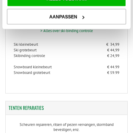
SKI-SNOWBOARD
ONDERHOUD
AANPASSEN
> Alles over ski- en snowboard onderhoud
> Alles over ski-binding controle
Ski kleinebeurt
€ 34,99
Ski grotebeurt
€ 44,99
Skibinding controle
€ 24,99
Snowboard kleinebeurt
€ 44.99
Snowboard grotebeurt
€ 59.99
TENTEN
REPARATIES
Scheuren repareren, ritsen of pezen vervangen, stormband
bevestigen, enz.