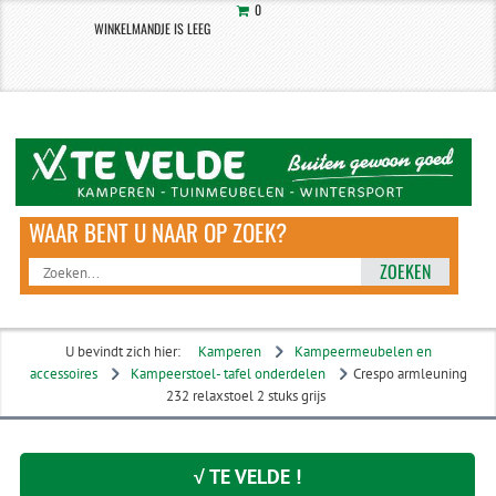
0
WINKELMANDJE IS LEEG
ZOEKEN
U bevindt zich hier:
Kamperen
Kampeermeubelen en
accessoires
Kampeerstoel- tafel onderdelen
Crespo armleuning
232 relaxstoel 2 stuks grijs
√ TE VELDE !