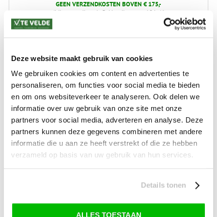
GEEN VERZENDKOSTEN BOVEN € 175,-
(bij verzending via Pakketdienst tot 10 kg)*
Levertijd: 2-4 werkdagen
*) Voor grotere pakketverzendingen en bijzondere (buitenland) bestemmingen kunnen
afwijkende tarieven en levertermijnen gelden. Deze staan vermeld bij de artikelen.
Deze website maakt gebruik van cookies
Kijk hier voor de ruilen-retourneren procedure
We gebruiken cookies om content en advertenties te
Waar is ons bedrijf gevestigd?
Drentse Poort 7
personaliseren, om functies voor social media te bieden
Nieuw Buinen (Stadskanaal)
en om ons websiteverkeer te analyseren. Ook delen we
+31 (0) 599-613946
info@tevelde.nl
informatie over uw gebruik van onze site met onze
partners voor social media, adverteren en analyse. Deze
partners kunnen deze gegevens combineren met andere
informatie die u aan ze heeft verstrekt of die ze hebben
verzameld op basis van uw gebruik van hun services.
Schrijf je in voor onze nieuwsbrief!
Details tonen
ALLES TOESTAAN