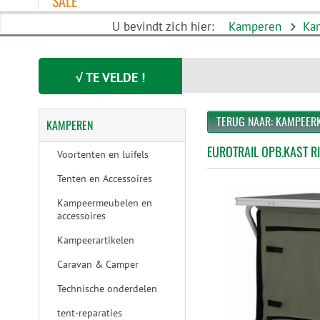
SALE
U bevindt zich hier:
Kamperen
Ka
√ TE VELDE !
TERUG NAAR: KAMPEER
KAMPEREN
EUROTRAIL OPB.KAST R
Voortenten en luifels
Tenten en Accessoires
Kampeermeubelen en
accessoires
Kampeerartikelen
Caravan & Camper
Technische onderdelen
tent-reparaties