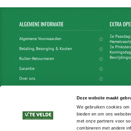
ALGEMENE
INFORMATIE
EXTRA
OPE
2e Paasdag
Algemene Voorwaarden
Hemelvaart
2e Pinkster
Betaling, Bezorging & Kosten
Koningsdag 
Bevrijdings
Ruilen-Retourneren
Garantie
Over ons
Privacyverklaring
Deze website maakt gebru
Disclaimer
We gebruiken cookies om c
Locaties
bieden en om ons websitev
vacatures
met onze partners voor so
combineren met andere inf
Merken