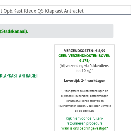
il Opb.Kast Rieux QS Klapkast Antraciet
(Stadskanaal).
VERZENDKOSTEN: € 8,99
GEEN VERZENDKOSTEN BOVEN
€ 175,-
(bij verzending via Pakketdienst
tot 10 kg)*
 KLAPKAST ANTRACIET
Levertijd: 2-4 werkdagen
*) Voor grotere pakketverzendingen en
bijzondere (buitenland) bestemmingen
kunnen afwijkende tarieven en
levertermijnen gelden. Deze staan vermeld
bij de artikelen.
Kijk hier voor de ruilen-
retourneren procedure
Waar is ons bedrijf gevestigd?