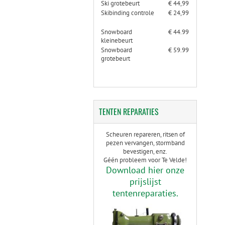
Ski grotebeurt
€ 44,99
Skibinding controle
€ 24,99
Snowboard
€ 44.99
kleinebeurt
Snowboard
€ 59.99
grotebeurt
TENTEN
REPARATIES
Scheuren repareren, ritsen of
pezen vervangen, stormband
bevestigen, enz.
Géén probleem voor Te Velde!
Download hier onze
prijslijst
tentenreparaties.