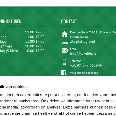
NINGSTIJDEN
CONTACT
:
11:00-17:00
Drentse Poort 7, 9521 JA Nieuw B
sdag
11:00-17:00
(Stadskanaal)
dag:
11:00-17:00
Zie plattegrond
(27 April):
10:00-17:00
Email:
dag (5 Mei):
10:00-17:00
info@tevelde.nl
Telefoon:
+31 (0) 599 613946
volg ons op Facebook
ik van cookies
ontent en advertenties te personaliseren, om functies voor soci
erkeer te analyseren. Ook delen we informatie over uw gebruik 
cial media, adverteren en analyse. Deze partners kunnen deze
ormatie die u aan ze heeft verstrekt of die ze hebben verzameld