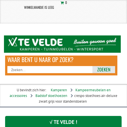
0
WINKELMANDJE IS LEEG
ZOEKEN
U bevindt zich hier:
Kamperen
Kampeermeubelen en
accessoires
Badstof stoelhoezen
crespo stoelhoes air-deluxe
zwart grijs voor standenstoelen
√ TE VELDE !