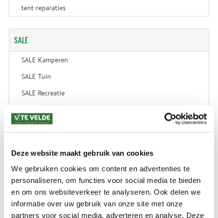
tent-reparaties
SALE
SALE Kamperen
SALE Tuin
SALE Recreatie
SALE Outdoor
SALE Wintersport
SALE Schaatsen
Deze website maakt gebruik van cookies
We gebruiken cookies om content en advertenties te
personaliseren, om functies voor social media te bieden
VERZENDKOSTEN: € 8,99
en om ons websiteverkeer te analyseren. Ook delen we
GEEN VERZENDKOSTEN BOVEN € 175,-
(bij verzending via Pakketdienst tot 10 kg)*
informatie over uw gebruik van onze site met onze
partners voor social media, adverteren en analyse. Deze