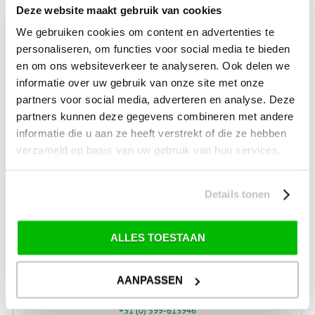
SALE Tuin
Deze website maakt gebruik van cookies
SALE Recreatie
We gebruiken cookies om content en advertenties te
personaliseren, om functies voor social media te bieden
SALE Outdoor
en om ons websiteverkeer te analyseren. Ook delen we
SALE Wintersport
informatie over uw gebruik van onze site met onze
SALE Schaatsen
partners voor social media, adverteren en analyse. Deze
partners kunnen deze gegevens combineren met andere
informatie die u aan ze heeft verstrekt of die ze hebben
verzameld op basis van uw gebruik van hun services.
VERZENDKOSTEN: € 8,99
GEEN VERZENDKOSTEN BOVEN € 175,-
(bij verzending via Pakketdienst tot 10 kg)*
Details tonen
Levertijd: 2-4 werkdagen
*) Voor grotere pakketverzendingen en bijzondere (buitenland) bestemmingen kunnen
ALLES TOESTAAN
afwijkende tarieven en levertermijnen gelden. Deze staan vermeld bij de artikelen.
Kijk hier voor de ruilen-retourneren procedure
Waar is ons bedrijf gevestigd?
AANPASSEN
Drentse Poort 7
Nieuw Buinen (Stadskanaal)
+31 (0) 599-613946