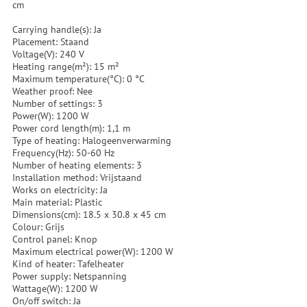
cm
Carrying handle(s): Ja
Placement: Staand
Voltage(V): 240 V
Heating range(m²): 15 m²
Maximum temperature(°C): 0 °C
Weather proof: Nee
Number of settings: 3
Power(W): 1200 W
Power cord length(m): 1,1 m
Type of heating: Halogeenverwarming
Frequency(Hz): 50-60 Hz
Number of heating elements: 3
Installation method: Vrijstaand
Works on electricity: Ja
Main material: Plastic
Dimensions(cm): 18.5 x 30.8 x 45 cm
Colour: Grijs
Control panel: Knop
Maximum electrical power(W): 1200 W
Kind of heater: Tafelheater
Power supply: Netspanning
Wattage(W): 1200 W
On/off switch: Ja