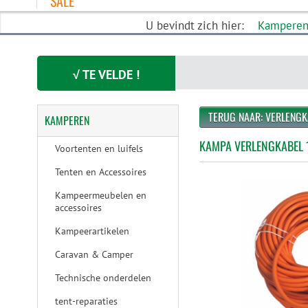
SALE
U bevindt zich hier:
Kampere
√ TE VELDE !
TERUG NAAR: VERLENG
KAMPEREN
KAMPA VERLENGKABEL 
Voortenten en luifels
Tenten en Accessoires
Kampeermeubelen en
accessoires
Kampeerartikelen
Caravan & Camper
Technische onderdelen
tent-reparaties