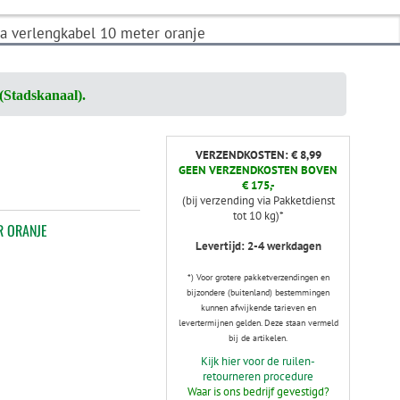
 verlengkabel 10 meter oranje
(Stadskanaal).
VERZENDKOSTEN: € 8,99
GEEN VERZENDKOSTEN BOVEN
€ 175,-
(bij verzending via Pakketdienst
tot 10 kg)*
R ORANJE
Levertijd: 2-4 werkdagen
*) Voor grotere pakketverzendingen en
bijzondere (buitenland) bestemmingen
kunnen afwijkende tarieven en
levertermijnen gelden. Deze staan vermeld
bij de artikelen.
Kijk hier voor de ruilen-
retourneren procedure
Waar is ons bedrijf gevestigd?