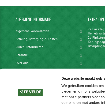
ALGEMENE
INFORMATIE
EXTRA
OPE
2e Paasdag
Algemene Voorwaarden
Hemelvaart
2e Pinkster
Betaling, Bezorging & Kosten
Koningsdag 
Bevrijdings
Ruilen-Retourneren
Garantie
Over ons
Privacyverklaring
Deze website maakt gebru
Disclaimer
We gebruiken cookies om c
Locaties
bieden en om ons websitev
vacatures
met onze partners voor so
combineren met andere inf
Merken