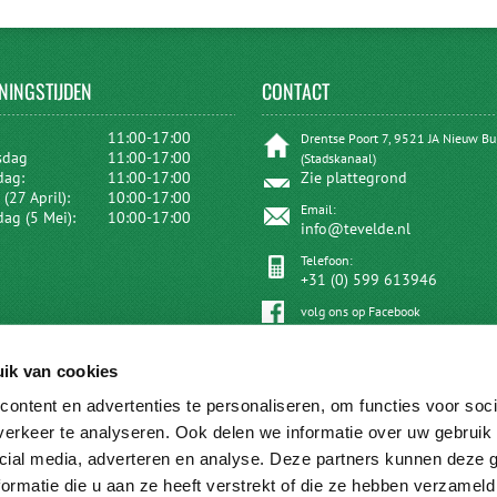
NINGSTIJDEN
CONTACT
:
11:00-17:00
Drentse Poort 7, 9521 JA Nieuw B
sdag
11:00-17:00
(Stadskanaal)
dag:
11:00-17:00
Zie plattegrond
(27 April):
10:00-17:00
Email:
dag (5 Mei):
10:00-17:00
info@tevelde.nl
Telefoon:
+31 (0) 599 613946
volg ons op Facebook
ik van cookies
ontent en advertenties te personaliseren, om functies voor soci
erkeer te analyseren. Ook delen we informatie over uw gebruik 
cial media, adverteren en analyse. Deze partners kunnen deze
ormatie die u aan ze heeft verstrekt of die ze hebben verzameld