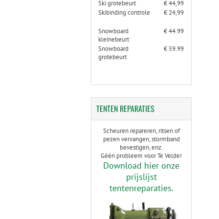
Ski grotebeurt
€ 44,99
Skibinding controle
€ 24,99
Snowboard
€ 44.99
kleinebeurt
Snowboard
€ 59.99
grotebeurt
TENTEN
REPARATIES
Scheuren repareren, ritsen of
pezen vervangen, stormband
bevestigen, enz.
Géén probleem voor Te Velde!
Download hier onze
prijslijst
tentenreparaties.