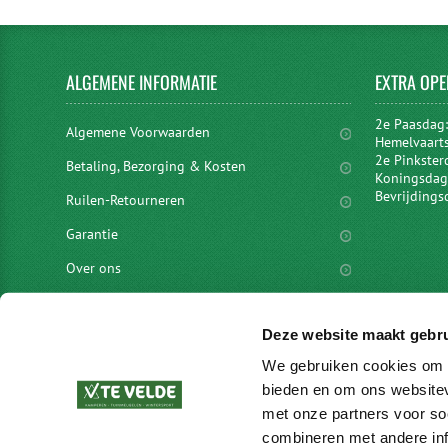
ALGEMENE
INFORMATIE
EXTRA
OPE
2e Paasdag
Algemene Voorwaarden
Hemelvaart
2e Pinkster
Betaling, Bezorging & Kosten
Koningsdag 
Bevrijdings
Ruilen-Retourneren
Garantie
Over ons
Privacyverklaring
Deze website maakt gebru
Disclaimer
We gebruiken cookies om c
Locaties
bieden en om ons websitev
vacatures
met onze partners voor so
combineren met andere inf
Merken