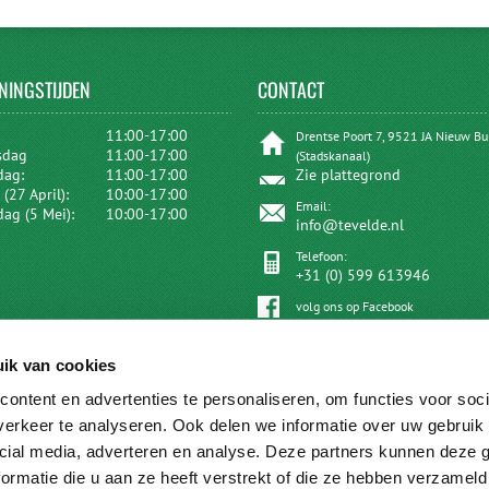
NINGSTIJDEN
CONTACT
:
11:00-17:00
Drentse Poort 7, 9521 JA Nieuw B
sdag
11:00-17:00
(Stadskanaal)
dag:
11:00-17:00
Zie plattegrond
(27 April):
10:00-17:00
Email:
dag (5 Mei):
10:00-17:00
info@tevelde.nl
Telefoon:
+31 (0) 599 613946
volg ons op Facebook
ik van cookies
ontent en advertenties te personaliseren, om functies voor soci
erkeer te analyseren. Ook delen we informatie over uw gebruik 
cial media, adverteren en analyse. Deze partners kunnen deze
ormatie die u aan ze heeft verstrekt of die ze hebben verzameld