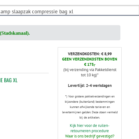
camp slaapzak compressie bag xl
(Stadskanaal).
VERZENDKOSTEN: € 8,99
GEEN VERZENDKOSTEN BOVEN
€ 175,-
(bij verzending via Pakketdienst
tot 10 kg)*
E BAG XL
Levertijd: 2-4 werkdagen
*) Voor grotere pakketverzendingen en
bijzondere (buitenland) bestemmingen
kunnen afwijkende tarieven en
levertermijnen gelden. Deze staan vermeld
bij de artikelen.
Kijk hier voor de ruilen-
retourneren procedure
Waar is ons bedrijf gevestigd?