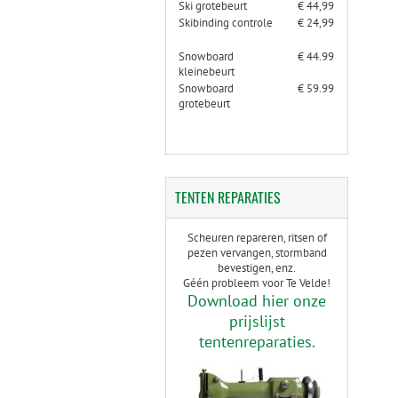
Ski grotebeurt
€ 44,99
Skibinding controle
€ 24,99
Snowboard
€ 44.99
kleinebeurt
Snowboard
€ 59.99
grotebeurt
TENTEN
REPARATIES
Scheuren repareren, ritsen of
pezen vervangen, stormband
bevestigen, enz.
Géén probleem voor Te Velde!
Download hier onze
prijslijst
tentenreparaties.