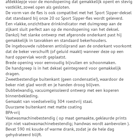
afdekklepje voor de mondopening dat gemakkelijk opent en stevig
vastklikt, zowel open als gesloten.
De vorm van de fles is ook compatibel met het Sport Sipper-deksel
dat standaard bij onze 20 oz Sport Sipper-fles wordt geleverd.
Een vlakke, onzichtbare drinkindicator met duimgreep aan de
zijkant sluit perfect aan op de mondopening van het deksel.
Dankzij het slanke ontwerp met afgeronde onderkant past hij
gemakkelijk in tasvakken en standaard bekerhouders.
De ingebouwde rubberen antisliprand aan de onderkant voorkomt
dat de beker verschuift (of geluid maakt) wanneer deze op een
hard oppervlak wordt geplaatst.
Brede opening voor eenvoudig bijvullen en schoonmaken.
De handgreep is in het deksel geïntegreerd voor gemakkelijk
dragen.
Zweetbestendige buitenkant (geen condensatie!), waardoor de
beker niet glad wordt en je handen droog blijven.
Dubbelwandig, vacuümgeïsoleerd ontwerp met een koperen
binnenbekleding.
Gemaakt van voedselveilig 304 roestvrij staal.
Duurzame buitenkant met matte coating
BPA-vrij
Vaatwasmachinebestendig ( op maat gemaakte, gekleurde prints
zijn niet vaatwasmachinebestendig; handwas wordt aanbevolen ).
Bevat 590 ml koude of warme drank, zodat je de hele dag
gehydrateerd blijft.