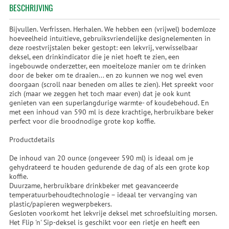
BESCHRIJVING
Bijvullen. Verfrissen. Herhalen. We hebben een (vrijwel) bodemloze
hoeveelheid intuïtieve, gebruiksvriendelijke designelementen in
deze roestvrijstalen beker gestopt: een lekvrij, verwisselbaar
deksel, een drinkindicator die je niet hoeft te zien, een
ingebouwde onderzetter, een moeiteloze manier om te drinken
door de beker om te draaien... en zo kunnen we nog wel even
doorgaan (scroll naar beneden om alles te zien). Het spreekt voor
zich (maar we zeggen het toch maar even) dat je ook kunt
genieten van een superlangdurige warmte- of koudebehoud. En
met een inhoud van 590 ml is deze krachtige, herbruikbare beker
perfect voor die broodnodige grote kop koffie.
Productdetails
De inhoud van 20 ounce (ongeveer 590 ml) is ideaal om je
gehydrateerd te houden gedurende de dag of als een grote kop
koffie.
Duurzame, herbruikbare drinkbeker met geavanceerde
temperatuurbehoudtechnologie – ideaal ter vervanging van
plastic/papieren wegwerpbekers.
Gesloten voorkomt het lekvrije deksel met schroefsluiting morsen.
Het Flip 'n' Sip-deksel is geschikt voor een rietje en heeft een