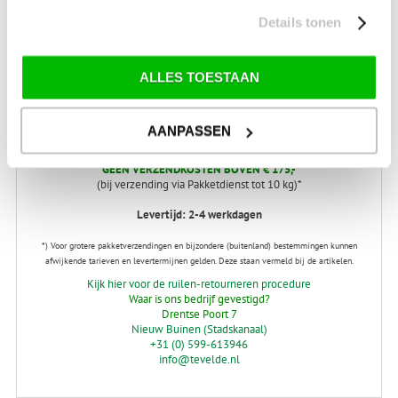
SALE Outdoor
Details tonen
SALE Wintersport
SALE Schaatsen
ALLES TOESTAAN
AANPASSEN
VERZENDKOSTEN: € 8,99
GEEN VERZENDKOSTEN BOVEN € 175,-
(bij verzending via Pakketdienst tot 10 kg)*
Levertijd: 2-4 werkdagen
*) Voor grotere pakketverzendingen en bijzondere (buitenland) bestemmingen kunnen
afwijkende tarieven en levertermijnen gelden. Deze staan vermeld bij de artikelen.
Kijk hier voor de ruilen-retourneren procedure
Waar is ons bedrijf gevestigd?
Drentse Poort 7
Nieuw Buinen (Stadskanaal)
+31 (0) 599-613946
info@tevelde.nl