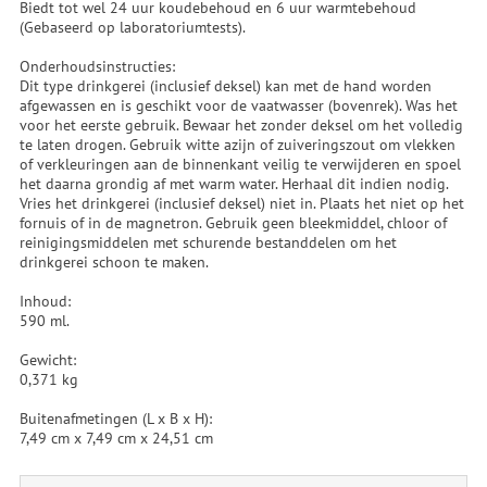
Biedt tot wel 24 uur koudebehoud en 6 uur warmtebehoud
(Gebaseerd op laboratoriumtests).
Onderhoudsinstructies:
Dit type drinkgerei (inclusief deksel) kan met de hand worden
afgewassen en is geschikt voor de vaatwasser (bovenrek). Was het
voor het eerste gebruik. Bewaar het zonder deksel om het volledig
te laten drogen. Gebruik witte azijn of zuiveringszout om vlekken
of verkleuringen aan de binnenkant veilig te verwijderen en spoel
het daarna grondig af met warm water. Herhaal dit indien nodig.
Vries het drinkgerei (inclusief deksel) niet in. Plaats het niet op het
fornuis of in de magnetron. Gebruik geen bleekmiddel, chloor of
reinigingsmiddelen met schurende bestanddelen om het
drinkgerei schoon te maken.
Inhoud:
590 ml.
Gewicht:
0,371 kg
Buitenafmetingen (L x B x H):
7,49 cm x 7,49 cm x 24,51 cm