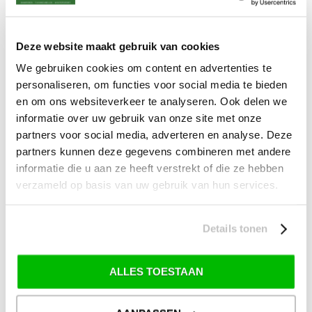
afwijkende tarieven en levertermijnen gelden. Deze staan vermeld bij de artikelen.
Kijk hier voor de ruilen-retourneren procedure
Waar is ons bedrijf gevestigd?
Drentse Poort 7
Deze website maakt gebruik van cookies
Nieuw Buinen (Stadskanaal)
We gebruiken cookies om content en advertenties te
+31 (0) 599-613946
info@tevelde.nl
personaliseren, om functies voor social media te bieden
en om ons websiteverkeer te analyseren. Ook delen we
informatie over uw gebruik van onze site met onze
partners voor social media, adverteren en analyse. Deze
partners kunnen deze gegevens combineren met andere
Schrijf je in voor onze nieuwsbrief!
informatie die u aan ze heeft verstrekt of die ze hebben
verzameld op basis van uw gebruik van hun services.
Details tonen
SKI-SNOWBOARD
ONDERHOUD
ALLES TOESTAAN
> Alles over ski- en snowboard onderhoud
> Alles over ski-binding controle