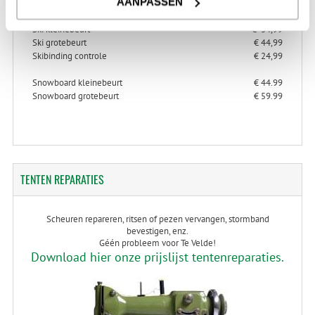
AANPASSEN
Ski kleinebeurt
€ 34,99
Ski grotebeurt
€ 44,99
Skibinding controle
€ 24,99
Snowboard kleinebeurt
€ 44.99
Snowboard grotebeurt
€ 59.99
TENTEN
REPARATIES
Scheuren repareren, ritsen of pezen vervangen, stormband
bevestigen, enz.
Géén probleem voor Te Velde!
Download hier onze prijslijst tentenreparaties.