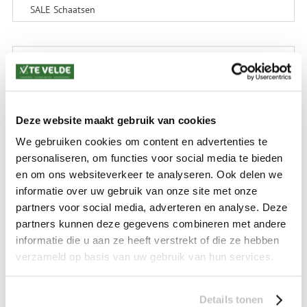
SALE Schaatsen
VERZENDKOSTEN: € 8,99
GEEN VERZENDKOSTEN BOVEN € 175,-
(bij verzending via Pakketdienst tot 10 kg)*
Levertijd: 2-4 werkdagen
Deze website maakt gebruik van cookies
We gebruiken cookies om content en advertenties te
*) Voor grotere pakketverzendingen en bijzondere (buitenland) bestemmingen kunnen
afwijkende tarieven en levertermijnen gelden. Deze staan vermeld bij de artikelen.
personaliseren, om functies voor social media te bieden
Kijk hier voor de ruilen-retourneren procedure
en om ons websiteverkeer te analyseren. Ook delen we
Waar is ons bedrijf gevestigd?
informatie over uw gebruik van onze site met onze
Drentse Poort 7
Nieuw Buinen (Stadskanaal)
partners voor social media, adverteren en analyse. Deze
+31 (0) 599-613946
partners kunnen deze gegevens combineren met andere
info@tevelde.nl
informatie die u aan ze heeft verstrekt of die ze hebben
verzameld op basis van uw gebruik van hun services.
Details tonen
Schrijf je in voor onze nieuwsbrief!