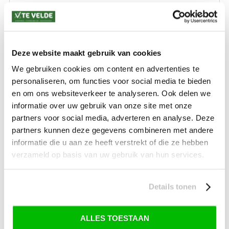
Levertijd: 2-4 werkdagen
*) Voor grotere pakketverzendingen en bijzondere (buitenland) bestemmingen kunnen
afwijkende tarieven en levertermijnen gelden. Deze staan vermeld bij de artikelen.
Deze website maakt gebruik van cookies
Kijk hier voor de ruilen-retourneren procedure
Waar is ons bedrijf gevestigd?
We gebruiken cookies om content en advertenties te
Drentse Poort 7
Nieuw Buinen (Stadskanaal)
personaliseren, om functies voor social media te bieden
+31 (0) 599-613946
en om ons websiteverkeer te analyseren. Ook delen we
info@tevelde.nl
informatie over uw gebruik van onze site met onze
partners voor social media, adverteren en analyse. Deze
partners kunnen deze gegevens combineren met andere
informatie die u aan ze heeft verstrekt of die ze hebben
Schrijf je in voor onze nieuwsbrief!
verzameld op basis van uw gebruik van hun services.
Details tonen
SKI-SNOWBOARD
ONDERHOUD
ALLES TOESTAAN