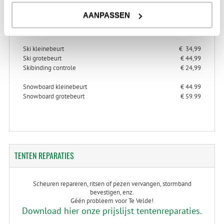
AANPASSEN
> Alles over ski- en snowboard onderhoud
> Alles over ski-binding controle
Ski kleinebeurt
€ 34,99
Ski grotebeurt
€ 44,99
Skibinding controle
€ 24,99
Snowboard kleinebeurt
€ 44.99
Snowboard grotebeurt
€ 59.99
TENTEN
REPARATIES
Scheuren repareren, ritsen of pezen vervangen, stormband
bevestigen, enz.
Géén probleem voor Te Velde!
Download hier onze prijslijst tentenreparaties.