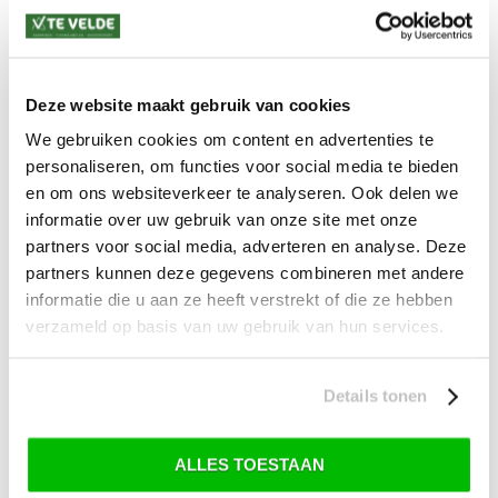
Levertijd: 2-4 werkdagen
*) Voor grotere pakketverzendingen en bijzondere (buitenland) bestemmingen kunnen
afwijkende tarieven en levertermijnen gelden. Deze staan vermeld bij de artikelen.
Kijk hier voor de ruilen-retourneren procedure
Deze website maakt gebruik van cookies
Waar is ons bedrijf gevestigd?
Drentse Poort 7
We gebruiken cookies om content en advertenties te
Nieuw Buinen (Stadskanaal)
personaliseren, om functies voor social media te bieden
+31 (0) 599-613946
info@tevelde.nl
en om ons websiteverkeer te analyseren. Ook delen we
informatie over uw gebruik van onze site met onze
partners voor social media, adverteren en analyse. Deze
partners kunnen deze gegevens combineren met andere
informatie die u aan ze heeft verstrekt of die ze hebben
Schrijf je in voor onze nieuwsbrief!
verzameld op basis van uw gebruik van hun services.
Details tonen
SKI-SNOWBOARD
ONDERHOUD
ALLES TOESTAAN