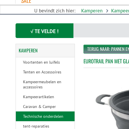
SALE
U bevindt zich hier:
Kamperen
Kampeer
√ TE VELDE !
TERUG NAAR: PANNEN E
KAMPEREN
EUROTRAIL PAN MET GLA
Voortenten en luifels
Tenten en Accessoires
Kampeermeubelen en
accessoires
Kampeerartikelen
Caravan & Camper
Technische onderdelen
tent-reparaties