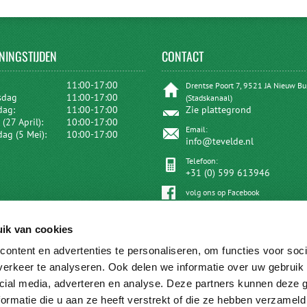
NINGSTIJDEN
CONTACT
:
11:00-17:00
Drentse Poort 7, 9521 JA Nieuw B
sdag
11:00-17:00
(Stadskanaal)
dag:
11:00-17:00
Zie plattegrond
(27 April):
10:00-17:00
Email:
dag (5 Mei):
10:00-17:00
info@tevelde.nl
Telefoon:
+31 (0) 599 613946
volg ons op Facebook
ik van cookies
ontent en advertenties te personaliseren, om functies voor soci
erkeer te analyseren. Ook delen we informatie over uw gebruik 
cial media, adverteren en analyse. Deze partners kunnen deze
ormatie die u aan ze heeft verstrekt of die ze hebben verzameld