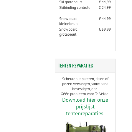
Ski grotebeurt
€ 44,99
Skibinding controle
€ 24,99
Snowboard
€ 44.99
kleinebeurt
Snowboard
€ 59.99
grotebeurt
TENTEN
REPARATIES
Scheuren repareren, ritsen of
pezen vervangen, stormband
bevestigen, enz.
Géén probleem voor Te Velde!
Download hier onze
prijslijst
tentenreparaties.