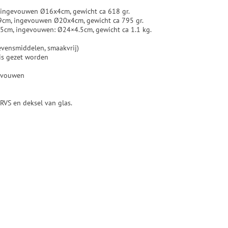
m, ingevouwen Ø16x4cm, gewicht ca 618 gr.
0x9cm, ingevouwen Ø20x4cm, gewicht ca 795 gr.
12.5cm, ingevouwen: Ø24×4.5cm, gewicht ca 1.1 kg.
levensmiddelen, smaakvrij)
uis gezet worden
e vouwen
 RVS en deksel van glas.