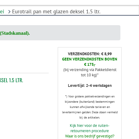
ei
Eurotrail pan met glazen deksel 1.5 ltr.
(Stadskanaal).
VERZENDKOSTEN: € 8,99
GEEN VERZENDKOSTEN BOVEN
€ 175,-
(bij verzending via Pakketdienst
tot 10 kg)*
EL 1.5 LTR.
Levertijd: 2-4 werkdagen
*) Voor grotere pakketverzendingen en
bijzondere (buitenland) bestemmingen
kunnen afwijkende tarieven en
levertermijnen gelden. Deze staan vermeld
bij de artikelen.
Kijk hier voor de ruilen-
retourneren procedure
Waar is ons bedrijf gevestigd?