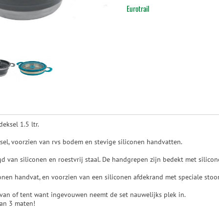
Eurotrail
eksel 1.5 ltr.
l, voorzien van rvs bodem en stevige siliconen handvatten.
d van siliconen en roestvrij staal. De handgrepen zijn bedekt met silicon
iconen handvat, en voorzien van een siliconen afdekrand met speciale st
ravan of tent want ingevouwen neemt de set nauwelijks plek in.
van 3 maten!