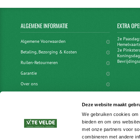
ALGEMENE
INFORMATIE
EXTRA
OPE
2e Paasdag
Algemene Voorwaarden
Hemelvaart
2e Pinkster
Betaling, Bezorging & Kosten
Koningsdag 
Bevrijdings
Ruilen-Retourneren
Garantie
Over ons
Privacyverklaring
Deze website maakt gebru
Disclaimer
We gebruiken cookies om c
Locaties
bieden en om ons websitev
vacatures
met onze partners voor so
combineren met andere inf
Merken