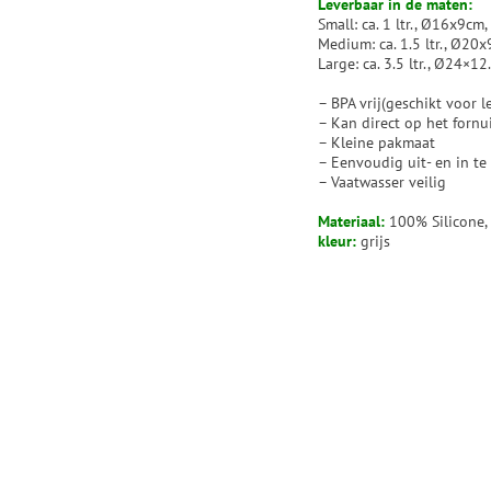
Leverbaar in de maten:
Small: ca. 1 ltr., Ø16x9c
Medium: ca. 1.5 ltr., Ø2
Large: ca. 3.5 ltr., Ø24×
– BPA vrij(geschikt voor 
– Kan direct op het forn
– Kleine pakmaat
– Eenvoudig uit- en in t
– Vaatwasser veilig
Materiaal:
100% Silicone,
kleur:
grijs