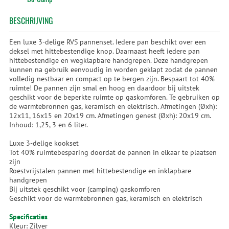
BESCHRIJVING
Een luxe 3-delige RVS pannenset. Iedere pan beschikt over een
deksel met hittebestendige knop. Daarnaast heeft iedere pan
hittebestendige en wegklapbare handgrepen. Deze handgrepen
kunnen na gebruik eenvoudig in worden geklapt zodat de pannen
volledig nestbaar en compact op te bergen zijn. Bespaart tot 40%
ruimte! De pannen zijn smal en hoog en daardoor bij uitstek
geschikt voor de beperkte ruimte op gaskomforen. Te gebruiken op
de warmtebronnen gas, keramisch en elektrisch. Afmetingen (Øxh):
12x11, 16x15 en 20x19 cm. Afmetingen genest (Øxh): 20x19 cm.
Inhoud: 1,25, 3 en 6 liter.
Luxe 3-delige kookset
Tot 40% ruimtebesparing doordat de pannen in elkaar te plaatsen
zijn
Roestvrijstalen pannen met hittebestendige en inklapbare
handgrepen
Bij uitstek geschikt voor (camping) gaskomforen
Geschikt voor de warmtebronnen gas, keramisch en elektrisch
Specificaties
Kleur: Zilver