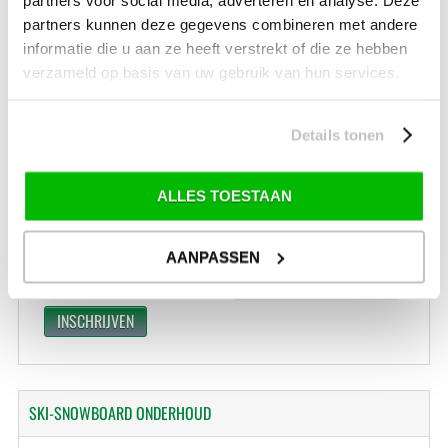
Levertijd: 2-4 werkdagen
partners kunnen deze gegevens combineren met andere
informatie die u aan ze heeft verstrekt of die ze hebben
*) Voor grotere pakketverzendingen en bijzondere (buitenland) bestemmingen kunnen
afwijkende tarieven en levertermijnen gelden. Deze staan vermeld bij de artikelen.
verzameld op basis van uw gebruik van hun services.
Kijk hier voor de ruilen-retourneren procedure
Waar is ons bedrijf gevestigd?
Drentse Poort 7
Details tonen
Nieuw Buinen (Stadskanaal)
+31 (0) 599-613946
info@tevelde.nl
ALLES TOESTAAN
AANPASSEN
Schrijf je in voor onze nieuwsbrief!
SKI-SNOWBOARD
ONDERHOUD