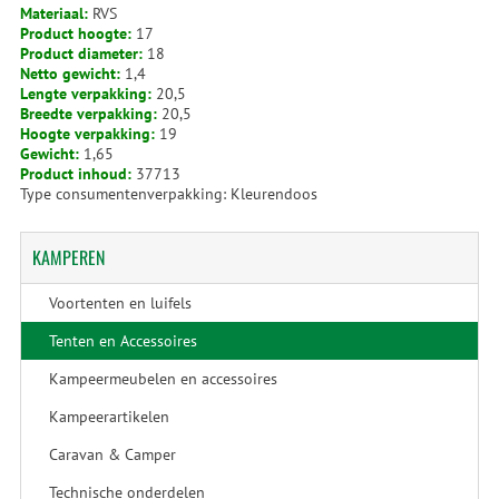
Materiaal:
RVS
Product hoogte:
17
Product diameter:
18
Netto gewicht:
1,4
Lengte verpakking:
20,5
Breedte verpakking:
20,5
Hoogte verpakking:
19
Gewicht:
1,65
Product inhoud:
37713
Type consumentenverpakking: Kleurendoos
KAMPEREN
Voortenten en luifels
Tenten en Accessoires
Kampeermeubelen en accessoires
Kampeerartikelen
Caravan & Camper
Technische onderdelen