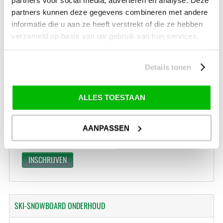
Levertijd: 2-4 werkdagen
partners kunnen deze gegevens combineren met andere
informatie die u aan ze heeft verstrekt of die ze hebben
*) Voor grotere pakketverzendingen en bijzondere (buitenland) bestemmingen kunnen
afwijkende tarieven en levertermijnen gelden. Deze staan vermeld bij de artikelen.
verzameld op basis van uw gebruik van hun services.
Kijk hier voor de ruilen-retourneren procedure
Waar is ons bedrijf gevestigd?
Drentse Poort 7
Details tonen
Nieuw Buinen (Stadskanaal)
+31 (0) 599-613946
info@tevelde.nl
ALLES TOESTAAN
AANPASSEN
Schrijf je in voor onze nieuwsbrief!
SKI-SNOWBOARD
ONDERHOUD