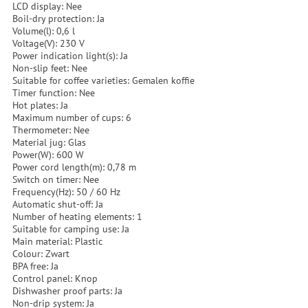
LCD display: Nee
Boil-dry protection: Ja
Volume(l): 0,6 l
Voltage(V): 230 V
Power indication light(s): Ja
Non-slip feet: Nee
Suitable for coffee varieties: Gemalen koffie
Timer function: Nee
Hot plates: Ja
Maximum number of cups: 6
Thermometer: Nee
Material jug: Glas
Power(W): 600 W
Power cord length(m): 0,78 m
Switch on timer: Nee
Frequency(Hz): 50 / 60 Hz
Automatic shut-off: Ja
Number of heating elements: 1
Suitable for camping use: Ja
Main material: Plastic
Colour: Zwart
BPA free: Ja
Control panel: Knop
Dishwasher proof parts: Ja
Non-drip system: Ja