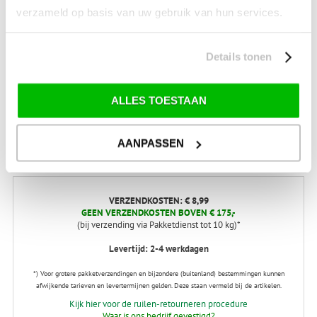
verzameld op basis van uw gebruik van hun services.
SALE Kamperen
SALE Tuin
Details tonen
SALE Recreatie
SALE Outdoor
ALLES TOESTAAN
SALE Wintersport
SALE Schaatsen
AANPASSEN
VERZENDKOSTEN: € 8,99
GEEN VERZENDKOSTEN BOVEN € 175,-
(bij verzending via Pakketdienst tot 10 kg)*
Levertijd: 2-4 werkdagen
*) Voor grotere pakketverzendingen en bijzondere (buitenland) bestemmingen kunnen
afwijkende tarieven en levertermijnen gelden. Deze staan vermeld bij de artikelen.
Kijk hier voor de ruilen-retourneren procedure
Waar is ons bedrijf gevestigd?