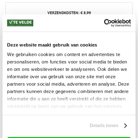
VERZENDKOSTEN: € 8,99
GEEN VERZENDKOSTEN BOVEN € 175,-
(bij verzending via Pakketdienst tot 10 kg)*
Levertijd: 2-4 werkdagen
Deze website maakt gebruik van cookies
*) Voor grotere pakketverzendingen en bijzondere (buitenland) bestemmingen kunnen
afwijkende tarieven en levertermijnen gelden. Deze staan vermeld bij de artikelen.
We gebruiken cookies om content en advertenties te
Kijk hier voor de ruilen-retourneren procedure
personaliseren, om functies voor social media te bieden
Waar is ons bedrijf gevestigd?
Drentse Poort 7
en om ons websiteverkeer te analyseren. Ook delen we
Nieuw Buinen (Stadskanaal)
informatie over uw gebruik van onze site met onze
+31 (0) 599-613946
partners voor social media, adverteren en analyse. Deze
info@tevelde.nl
partners kunnen deze gegevens combineren met andere
informatie die u aan ze heeft verstrekt of die ze hebben
verzameld op basis van uw gebruik van hun services.
Schrijf je in voor onze nieuwsbrief!
Details tonen