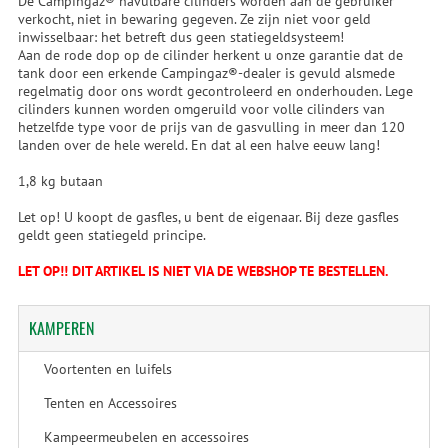
De Campingaz® navulbare cilinders worden aan de gebruiker
verkocht, niet in bewaring gegeven. Ze zijn niet voor geld
inwisselbaar: het betreft dus geen statiegeldsysteem!
Aan de rode dop op de cilinder herkent u onze garantie dat de
tank door een erkende Campingaz®-dealer is gevuld alsmede
regelmatig door ons wordt gecontroleerd en onderhouden. Lege
cilinders kunnen worden omgeruild voor volle cilinders van
hetzelfde type voor de prijs van de gasvulling in meer dan 120
landen over de hele wereld. En dat al een halve eeuw lang!
1,8 kg butaan
Let op! U koopt de gasfles, u bent de eigenaar. Bij deze gasfles
geldt geen statiegeld principe.
LET OP!! DIT ARTIKEL IS NIET VIA DE WEBSHOP TE BESTELLEN.
KAMPEREN
Voortenten en luifels
Tenten en Accessoires
Kampeermeubelen en accessoires