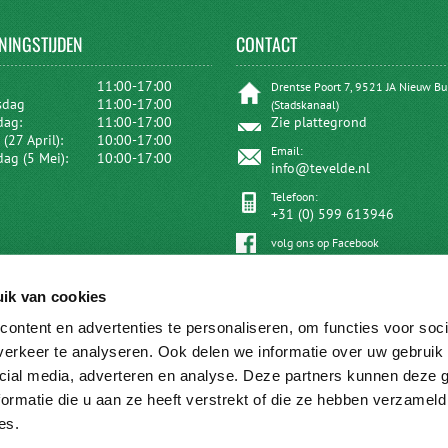
NINGSTIJDEN
CONTACT
:
11:00-17:00
Drentse Poort 7, 9521 JA Nieuw B
sdag
11:00-17:00
(Stadskanaal)
dag:
11:00-17:00
Zie plattegrond
(27 April):
10:00-17:00
Email:
dag (5 Mei):
10:00-17:00
info@tevelde.nl
Telefoon:
+31 (0) 599 613946
volg ons op Facebook
ik van cookies
ontent en advertenties te personaliseren, om functies voor soci
erkeer te analyseren. Ook delen we informatie over uw gebruik 
cial media, adverteren en analyse. Deze partners kunnen deze
ormatie die u aan ze heeft verstrekt of die ze hebben verzameld
es.