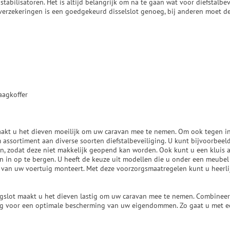
stabilisatoren. Het is altijd belangrijk om na te gaan wat voor diefstalb
e verzekeringen is een goedgekeurd disselslot genoeg, bij anderen moet
aagkoffer
akt u het dieven moeilijk om uw caravan mee te nemen. Om ook tegen i
m assortiment aan diverse soorten diefstalbeveiliging. U kunt bijvoorbeel
n, zodat deze niet makkelijk geopend kan worden. Ook kunt u een kluis
in op te bergen. U heeft de keuze uit modellen die u onder een meubel
van uw voertuig monteert. Met deze voorzorgsmaatregelen kunt u heerli
gslot maakt u het dieven lastig om uw caravan mee te nemen. Combineer 
ing voor een optimale bescherming van uw eigendommen. Zo gaat u met e