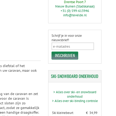
Drentse Poort 7
Nieuw Buinen (Stadskanaal)
+31 (0) 599-613946
info@tevelde.nl
Schrijf je in voor onze
nieuwsbrief!
 diefstal of het
een uw caravan, maar ook
SKI-SNOWBOARD
ONDERHOUD
> Alles over ski- en snowboard
ng van de caravan en zet
onderhoud
voor de caravan is
> Alles over ski-binding controle
t sloten zijn zo
act, zodat ze gemakkelijk
een handige draagkoffer.
Ski kleinebeurt
€ 34,99