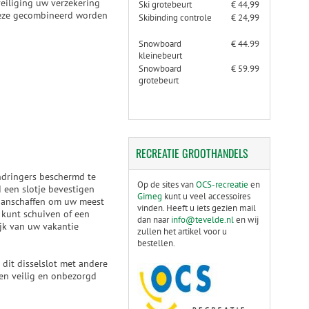
eveiliging uw verzekering
Ski grotebeurt
€ 44,99
 deze gecombineerd worden
Skibinding controle
€ 24,99
Snowboard
€ 44.99
kleinebeurt
Snowboard
€ 59.99
grotebeurt
RECREATIE
GROOTHANDELS
ndringers beschermd te
Op de sites van
OCS-recreatie
en
d een slotje bevestigen
Gimeg
kunt u veel accessoires
 aanschaffen om uw meest
vinden. Heeft u iets gezien mail
 kunt schuiven of een
dan naar
info@tevelde.nl
en wij
jk van uw vakantie
zullen het artikel voor u
bestellen.
dit disselslot met andere
en veilig en onbezorgd