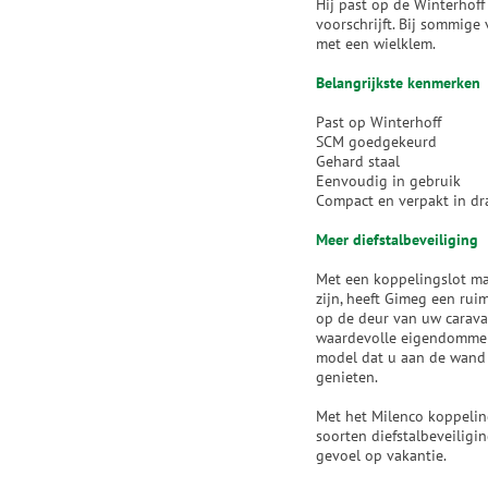
Hij past op de Winterhoff 
voorschrijft. Bij sommig
met een wielklem.
Belangrijkste kenmerken
Past op Winterhoff
SCM goedgekeurd
Gehard staal
Eenvoudig in gebruik
Compact en verpakt in dr
Meer diefstalbeveiliging
Met een koppelingslot ma
zijn, heeft Gimeg een rui
op de deur van uw carava
waardevolle eigendommen 
model dat u aan de wand 
genieten.
Met het Milenco koppelin
soorten diefstalbeveilig
gevoel op vakantie.