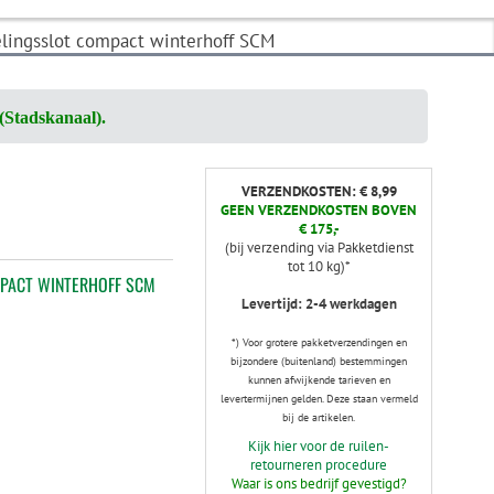
lingsslot compact winterhoff SCM
(Stadskanaal).
VERZENDKOSTEN: € 8,99
GEEN VERZENDKOSTEN BOVEN
€ 175,-
(bij verzending via Pakketdienst
tot 10 kg)*
PACT WINTERHOFF SCM
Levertijd: 2-4 werkdagen
*) Voor grotere pakketverzendingen en
bijzondere (buitenland) bestemmingen
kunnen afwijkende tarieven en
levertermijnen gelden. Deze staan vermeld
bij de artikelen.
Kijk hier voor de ruilen-
retourneren procedure
Waar is ons bedrijf gevestigd?