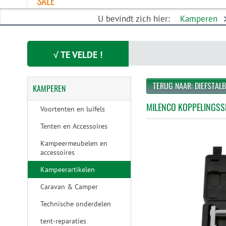
SALE
U bevindt zich hier:
Kamperen
√ TE VELDE !
TERUG NAAR: DIEFSTALB
KAMPEREN
MILENCO KOPPELINGSS
Voortenten en luifels
Tenten en Accessoires
Kampeermeubelen en
accessoires
Kampeerartikelen
Caravan & Camper
Technische onderdelen
tent-reparaties