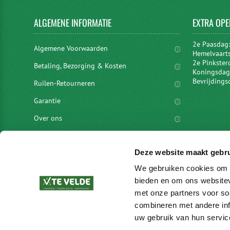
ALGEMENE
INFORMATIE
EXTRA
OPE
2e Paasdag
Algemene Voorwaarden
Hemelvaart
2e Pinkster
Betaling, Bezorging & Kosten
Koningsdag 
Bevrijdings
Ruilen-Retourneren
Garantie
Over ons
Privacyverklaring
Deze website maakt gebru
Disclaimer
We gebruiken cookies om c
Locaties
bieden en om ons websitev
vacatures
met onze partners voor so
Merken
combineren met andere inf
uw gebruik van hun servic
Blog en meer