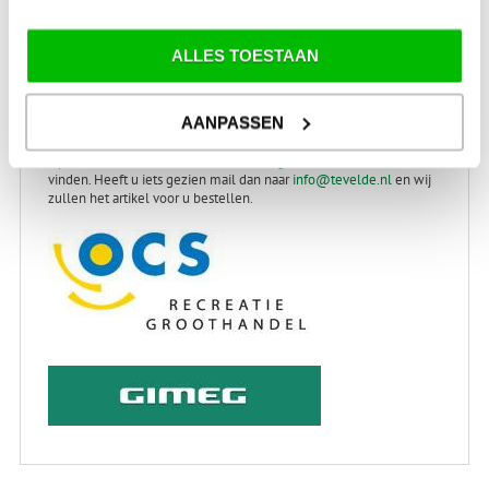
ALLES TOESTAAN
RECREATIE
GROOTHANDELS
AANPASSEN
Op de sites van
OCS-recreatie
en
Gimeg
kunt u veel accessoires
vinden. Heeft u iets gezien mail dan naar
info@tevelde.nl
en wij
zullen het artikel voor u bestellen.