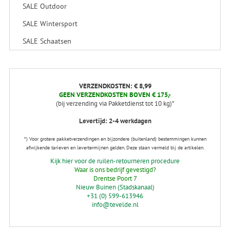
SALE Outdoor
SALE Wintersport
SALE Schaatsen
VERZENDKOSTEN: € 8,99
GEEN VERZENDKOSTEN BOVEN € 175,-
(bij verzending via Pakketdienst tot 10 kg)*
Levertijd: 2-4 werkdagen
*) Voor grotere pakketverzendingen en bijzondere (buitenland) bestemmingen kunnen
afwijkende tarieven en levertermijnen gelden. Deze staan vermeld bij de artikelen.
Kijk hier voor de ruilen-retourneren procedure
Waar is ons bedrijf gevestigd?
Drentse Poort 7
Nieuw Buinen (Stadskanaal)
+31 (0) 599-613946
info@tevelde.nl