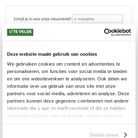
Schrijf je in voor onze nieuwsbrief!
Deze website maakt gebruik van cookies
SKI-SNOWBOARD
ONDERHOUD
We gebruiken cookies om content en advertenties te
personaliseren, om functies voor social media te bieden
en om ons websiteverkeer te analyseren. Ook delen we
> Alles over ski- en snowboard onderhoud
informatie over uw gebruik van onze site met onze
> Alles over ski-binding controle
partners voor social media, adverteren en analyse. Deze
Ski kleinebeurt
€ 34,99
partners kunnen deze gegevens combineren met andere
Ski grotebeurt
€ 44,99
informatie die u aan ze heeft verstrekt of die ze hebben
Skibinding controle
€ 24,99
verzameld op basis van uw gebruik van hun services.
Snowboard kleinebeurt
€ 44.99
Snowboard grotebeurt
€ 59.99
Details tonen