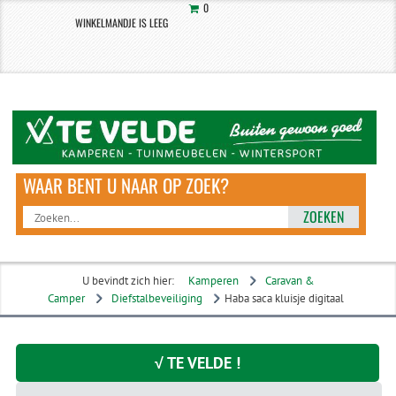
0
WINKELMANDJE IS LEEG
ZOEKEN
U bevindt zich hier:
Kamperen
Caravan &
Camper
Diefstalbeveiliging
Haba saca kluisje digitaal
√ TE VELDE !