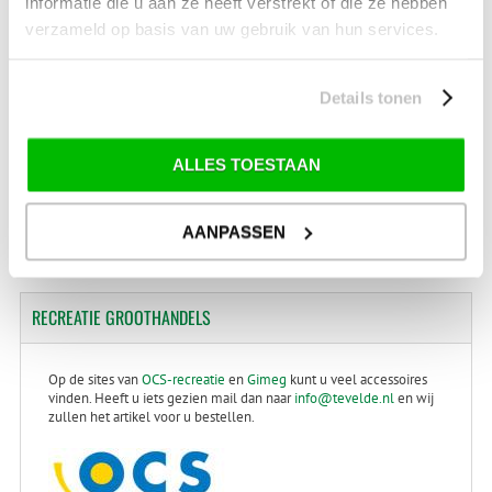
informatie die u aan ze heeft verstrekt of die ze hebben
> Alles over ski- en snowboard onderhoud
verzameld op basis van uw gebruik van hun services.
> Alles over ski-binding controle
Ski kleinebeurt
€ 34,99
Details tonen
Ski grotebeurt
€ 44,99
Skibinding controle
€ 24,99
ALLES TOESTAAN
Snowboard kleinebeurt
€ 44.99
Snowboard grotebeurt
€ 59.99
AANPASSEN
RECREATIE
GROOTHANDELS
Op de sites van
OCS-recreatie
en
Gimeg
kunt u veel accessoires
vinden. Heeft u iets gezien mail dan naar
info@tevelde.nl
en wij
zullen het artikel voor u bestellen.