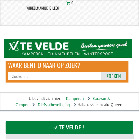
0
WINKELMANDJE IS LEEG
ZOEKEN
U bevindt zich hier:
Kamperen
Caravan &
Camper
Diefstalbeveiliging
Haba disselslot alu-Queen
√ TE VELDE !