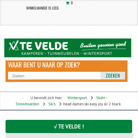
0
WINKELMANDJE IS LEEG
ZOEKEN
U bevindt zich hier:
Wintersport
Skiën -
Snowboarden
Ski's
head dames ski easy joy slr 2 black
√ TE VELDE !