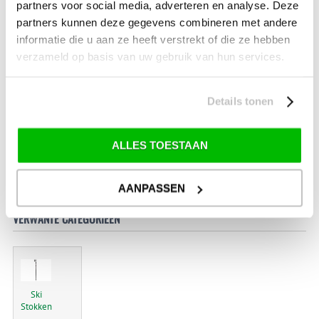
partners voor social media, adverteren en analyse. Deze
partners kunnen deze gegevens combineren met andere
informatie die u aan ze heeft verstrekt of die ze hebben
Ski
verzameld op basis van uw gebruik van hun services.
onderhoud
waxbeurt
Details tonen
ALLES TOESTAAN
19.99
AANPASSEN
VERWANTE CATEGORIEËN
Ski
Stokken