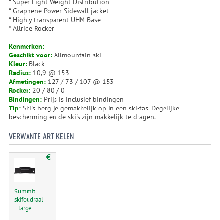
* Super Light Weight Distribution
* Graphene Power Sidewall jacket
* Highly transparent UHM Base
* Allride Rocker
Kenmerken:
Geschikt voor:
Allmountain ski
Kleur:
Black
Radius:
10,9 @ 153
Afmetingen:
127 / 73 / 107 @ 153
Rocker:
20 / 80 / 0
Bindingen:
Prijs is inclusief bindingen
Tip:
Ski's berg je gemakkelijk op in een ski-tas. Degelijke
bescherming en de ski's zijn makkelijk te dragen.
VERWANTE ARTIKELEN
€
Summit
skifoudraal
large