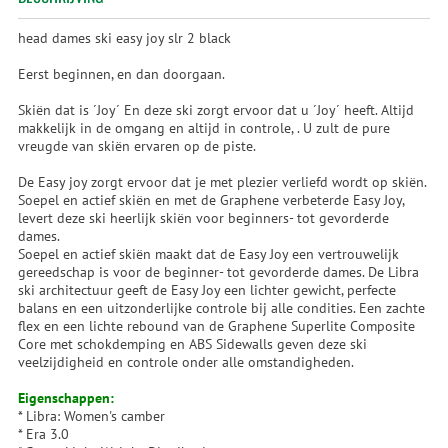
head dames ski easy joy slr 2 black
Eerst beginnen, en dan doorgaan.
Skiën dat is ´Joy´ En deze ski zorgt ervoor dat u ´Joy´ heeft. Altijd
makkelijk in de omgang en altijd in controle, . U zult de pure
vreugde van skiën ervaren op de piste.
De Easy joy zorgt ervoor dat je met plezier verliefd wordt op skiën.
Soepel en actief skiën en met de Graphene verbeterde Easy Joy,
levert deze ski heerlijk skiën voor beginners- tot gevorderde
dames.
Soepel en actief skiën maakt dat de Easy Joy een vertrouwelijk
gereedschap is voor de beginner- tot gevorderde dames. De Libra
ski architectuur geeft de Easy Joy een lichter gewicht, perfecte
balans en een uitzonderlijke controle bij alle condities. Een zachte
flex en een lichte rebound van de Graphene Superlite Composite
Core met schokdemping en ABS Sidewalls geven deze ski
veelzijdigheid en controle onder alle omstandigheden.
Eigenschappen:
* Libra: Women's camber
* Era 3.0