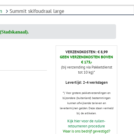
n
Summit skifoudraal large
(Stadskanaal).
VERZENDKOSTEN: € 8,99
GEEN VERZENDKOSTEN BOVEN
€ 175,-
(bij verzending via Pakketdienst
tot 10 kg)*
Levertijd: 2-4 werkdagen
*) Voor grotere pakketverzendingen en
bijzondere (buitenland) bestemmingen
kunnen afwijkende tarieven en
levertermijnen gelden. Deze staan vermeld
bij de artikelen.
Kijk hier voor de ruilen-
retourneren procedure
Waar is ons bedrijf gevestigd?