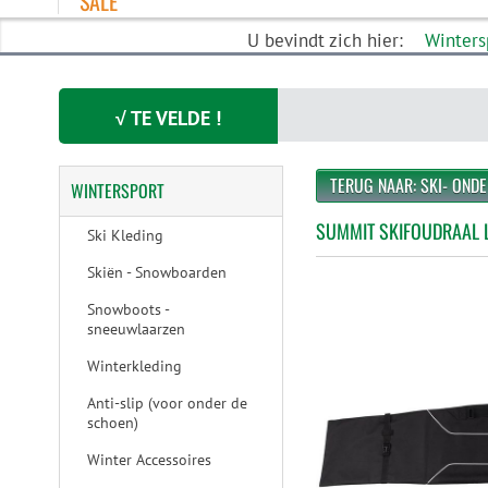
SALE
U bevindt zich hier:
Winters
√ TE VELDE !
TERUG NAAR: SKI- OND
WINTERSPORT
SUMMIT SKIFOUDRAAL 
Ski Kleding
Skiën - Snowboarden
Snowboots -
sneeuwlaarzen
Winterkleding
Anti-slip (voor onder de
schoen)
Winter Accessoires