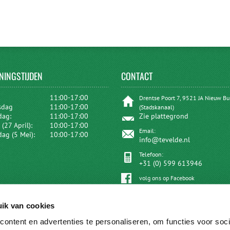
NINGSTIJDEN
CONTACT
:
11:00-17:00
Drentse Poort 7, 9521 JA Nieuw B
sdag
11:00-17:00
(Stadskanaal)
dag:
11:00-17:00
Zie plattegrond
(27 April):
10:00-17:00
Email:
dag (5 Mei):
10:00-17:00
info@tevelde.nl
Telefoon:
+31 (0) 599 613946
volg ons op Facebook
ik van cookies
ontent en advertenties te personaliseren, om functies voor soci