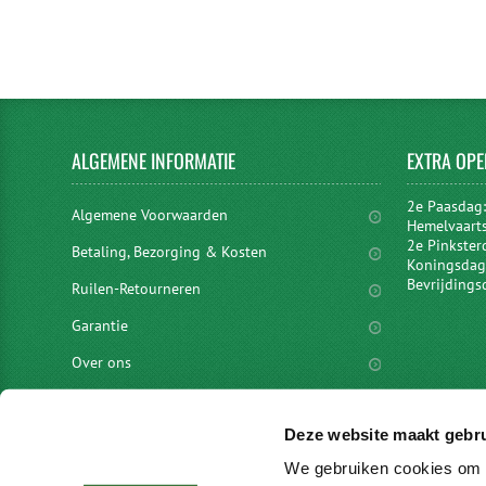
ALGEMENE
INFORMATIE
EXTRA
OPE
2e Paasdag
Algemene Voorwaarden
Hemelvaart
2e Pinkster
Betaling, Bezorging & Kosten
Koningsdag 
Bevrijdings
Ruilen-Retourneren
Garantie
Over ons
Privacyverklaring
Deze website maakt gebru
Disclaimer
We gebruiken cookies om c
Locaties