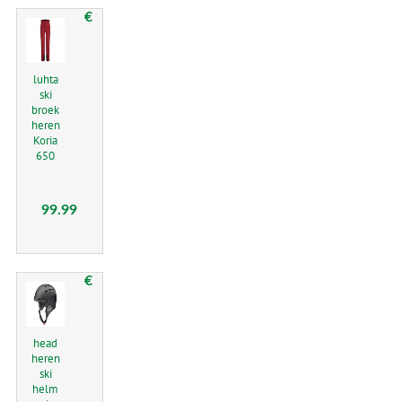
€
luhta
ski
broek
heren
Koria
650
99.99
€
head
heren
ski
helm