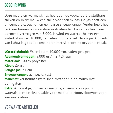
BESCHRIJVING
Deze mooie en warme ski jas heeft aan de voorzijde 2 afsluitbare
zakken en in de mouw een zakje voor een skipas. De jas heeft een
afneembare capuchon en een vaste sneeuwvanger. Verder heeft het
jack een binnenzak voor diverse doeleinden. De ski jas heeft een
ademend vermogen van 5.000, is wind en waterdicht met een
waterkolom van 10.000, de naden zijn getaped. De ski jas Kuivanto
van Luhta is goed te combineren met skibroek noxos van Icepeak.
Waterdichtheid:
Waterkolom 10.000mm, naden getaped
Ademendvermogen:
5.000 gr / m2 / 24 uur
Materiaal:
100 % polyester
Kleur:
Zwart
Lengte jas:
74 cm
Sneeuwvanger:
aanwezig, vast
Manchet:
Verstelbaar, lycra sneeuwvanger in de mouw met
duimgaten
Extra
skipaszakje, binnenzak met rits, afneembare capuchon,
waterafstotende ritsen, zakje voor mobile telefoon, doorvoer voor
een oortelefoon
VERWANTE ARTIKELEN