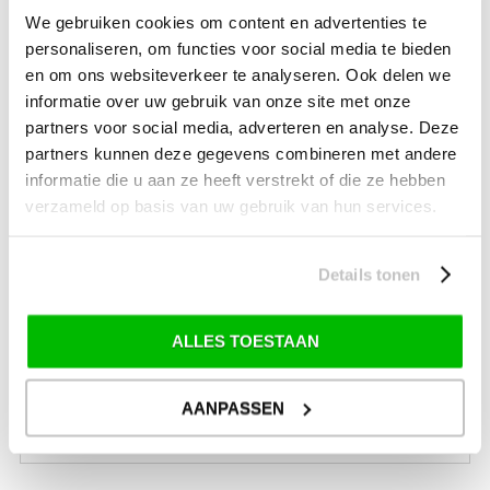
We gebruiken cookies om content en advertenties te
Winterkleding
personaliseren, om functies voor social media te bieden
Anti-slip (voor onder de schoen)
en om ons websiteverkeer te analyseren. Ook delen we
informatie over uw gebruik van onze site met onze
Winter Accessoires
partners voor social media, adverteren en analyse. Deze
Kleding onderhoudsproducten
partners kunnen deze gegevens combineren met andere
informatie die u aan ze heeft verstrekt of die ze hebben
verzameld op basis van uw gebruik van hun services.
SALE
SALE Kamperen
Details tonen
SALE Tuin
SALE Recreatie
ALLES TOESTAAN
SALE Outdoor
SALE Wintersport
AANPASSEN
SALE Schaatsen