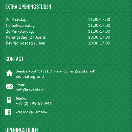
EXTRA
OPENINGSTIJDEN
2e Paasdag:
11:00-17:00
Hemelvaartsdag
11:00-17:00
2e Pinksterdag:
11:00-17:00
Koningsdag (27 April):
10:00-17:00
Bevrijdingsdag (5 Mei):
10:00-17:00
CONTACT
Drentse Poort 7, 9521 JA Nieuw Buinen (Stadskanaal)
Zie plattegrond
Email:
info@tevelde.nl
Telefoon:
+31 (0) 599 613946
volg ons op Facebook
OPENINGSTIJDEN