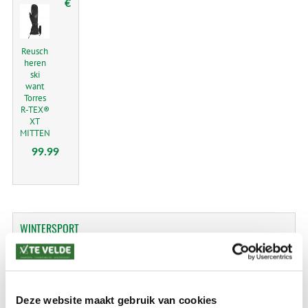
€
Reusch
heren
ski
want
Torres
R-TEX®
XT
MITTEN
99.99
WINTERSPORT
Ski Kleding
Skiën - Snowboarden
Deze website maakt gebruik van cookies
Snowboots - sneeuwlaarzen