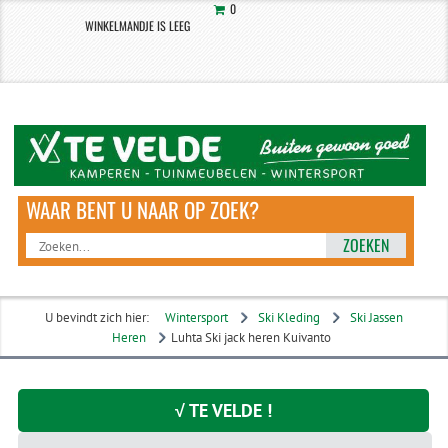
0
WINKELMANDJE IS LEEG
ZOEKEN
U bevindt zich hier:
Wintersport
Ski Kleding
Ski Jassen
Heren
Luhta Ski jack heren Kuivanto
√ TE VELDE !