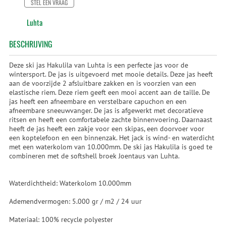
STEL EEN VRAAG
Luhta
BESCHRIJVING
Deze ski jas Hakulila van Luhta is een perfecte jas voor de
wintersport. De jas is uitgevoerd met mooie details. Deze jas heeft
aan de voorzijde 2 afsluitbare zakken en is voorzien van een
elastische riem. Deze riem geeft een mooi accent aan de taille. De
jas heeft een afneembare en verstelbare capuchon en een
afneembare sneeuwvanger. De jas is afgewerkt met decoratieve
ritsen en heeft een comfortabele zachte binnenvoering. Daarnaast
heeft de jas heeft een zakje voor een skipas, een doorvoer voor
een koptelefoon en een binnenzak. Het jack is wind- en waterdicht
met een waterkolom van 10.000mm. De ski jas Hakulila is goed te
combineren met de softshell broek Joentaus van Luhta.
Waterdichtheid: Waterkolom 10.000mm
Ademendvermogen: 5.000 gr / m2 / 24 uur
Materiaal: 100% recycle polyester