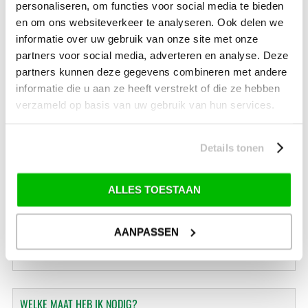
(bij verzending via Pakketdienst tot 10 kg)*
personaliseren, om functies voor social media te bieden
en om ons websiteverkeer te analyseren. Ook delen we
Levertijd: 2-4 werkdagen
informatie over uw gebruik van onze site met onze
*) Voor grotere pakketverzendingen en bijzondere (buitenland) bestemmingen kunnen
partners voor social media, adverteren en analyse. Deze
afwijkende tarieven en levertermijnen gelden. Deze staan vermeld bij de artikelen.
partners kunnen deze gegevens combineren met andere
Kijk hier voor de ruilen-retourneren procedure
informatie die u aan ze heeft verstrekt of die ze hebben
Waar is ons bedrijf gevestigd?
verzameld op basis van uw gebruik van hun services.
Drentse Poort 7
Nieuw Buinen (Stadskanaal)
+31 (0) 599-613946
info@tevelde.nl
Details tonen
ALLES TOESTAAN
Schrijf je in voor onze nieuwsbrief!
AANPASSEN
WELKE
MAAT HEB IK NODIG?