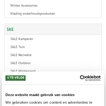
Winter Accessoires
Kleding onderhoudsproducten
SALE
SALE Kamperen
SALE Tuin
SALE Recreatie
SALE Outdoor
SALE Wintersport
SALE Schaatsen
Deze website maakt gebruik van cookies
VERZENDKOSTEN: € 8,99
We gebruiken cookies om content en advertenties te
GEEN VERZENDKOSTEN BOVEN € 175,-