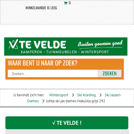
0
WINKELMANDJE IS LEEG
ZOEKEN
U bevindt zich hier:
Wintersport
Ski Kleding
Ski Jassen
Dames
luhta ski jas dames Hakulila grijs 292
√ TE VELDE !