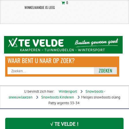
0
WINKELMANDJE IS LEEG
ZOEKEN
U bevindt zich hier:
Wintersport
Snowboots -
sneeuwlaarzen
Snowboots Kinderen
Meisjes snowboots olang
Patty argento 33-34
√ TE VELDE !