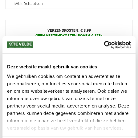
SALE Schaatsen
VERZENDKOSTEN: € 8,99
GEEN VERZENDKOSTEN BOVEN € 175,-
(bij verzending via Pakketdienst tot 10 kg)*
Levertijd: 2-4 werkdagen
*) Voor grotere pakketverzendingen en bijzondere (buitenland) bestemmingen kunnen
Deze website maakt gebruik van cookies
afwijkende tarieven en levertermijnen gelden. Deze staan vermeld bij de artikelen.
Kijk hier voor de ruilen-retourneren procedure
We gebruiken cookies om content en advertenties te
Waar is ons bedrijf gevestigd?
personaliseren, om functies voor social media te bieden
Drentse Poort 7
en om ons websiteverkeer te analyseren. Ook delen we
Nieuw Buinen (Stadskanaal)
+31 (0) 599-613946
informatie over uw gebruik van onze site met onze
info@tevelde.nl
partners voor social media, adverteren en analyse. Deze
partners kunnen deze gegevens combineren met andere
informatie die u aan ze heeft verstrekt of die ze hebben
verzameld op basis van uw gebruik van hun services.
Schrijf je in voor onze nieuwsbrief!