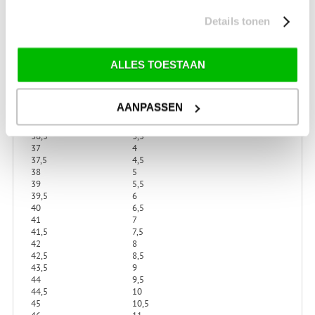
Details tonen
ALLES TOESTAAN
SCHOENMATENTABEL
SNOWBOOTS LOWA
AANPASSEN
EU
Lowa maat
36,5
3,5
37
4
37,5
4,5
38
5
39
5,5
39,5
6
40
6,5
41
7
41,5
7,5
42
8
42,5
8,5
43,5
9
44
9,5
44,5
10
45
10,5