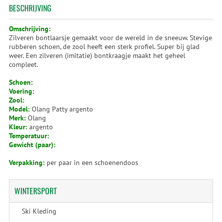
BESCHRIJVING
Omschrijving:
Zilveren bontlaarsje gemaakt voor de wereld in de sneeuw. Stevige
rubberen schoen, de zool heeft een sterk profiel. Super bij glad
weer. Een zilveren (imitatie) bontkraagje maakt het geheel
compleet.
Schoen:
Voering:
Zool:
Model:
Olang Patty argento
Merk:
Olang
Kleur:
argento
Temperatuur:
Gewicht (paar):
Verpakking:
per paar in een schoenendoos
WINTERSPORT
Ski Kleding