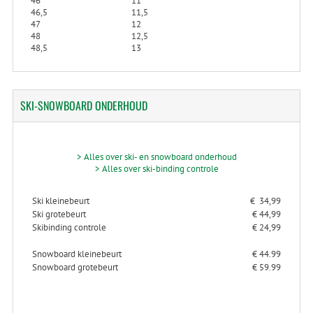
46
11
46,5
11,5
47
12
48
12,5
48,5
13
SKI-SNOWBOARD
ONDERHOUD
> Alles over ski- en snowboard onderhoud
> Alles over ski-binding controle
Ski kleinebeurt
€ 34,99
Ski grotebeurt
€ 44,99
Skibinding controle
€ 24,99
Snowboard kleinebeurt
€ 44.99
Snowboard grotebeurt
€ 59.99