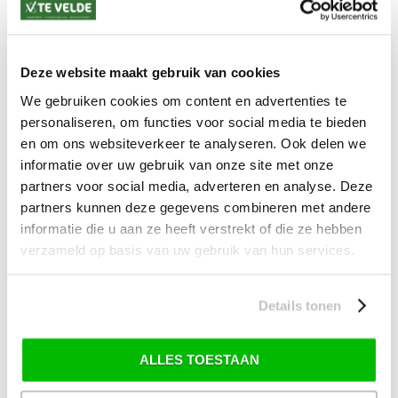
(bij verzending via Pakketdienst tot 10 kg)*
Levertijd: 2-4 werkdagen
Deze website maakt gebruik van cookies
*) Voor grotere pakketverzendingen en bijzondere (buitenland) bestemmingen kunnen
afwijkende tarieven en levertermijnen gelden. Deze staan vermeld bij de artikelen.
We gebruiken cookies om content en advertenties te
Kijk hier voor de ruilen-retourneren procedure
personaliseren, om functies voor social media te bieden
Waar is ons bedrijf gevestigd?
Drentse Poort 7
en om ons websiteverkeer te analyseren. Ook delen we
Nieuw Buinen (Stadskanaal)
informatie over uw gebruik van onze site met onze
+31 (0) 599-613946
partners voor social media, adverteren en analyse. Deze
info@tevelde.nl
partners kunnen deze gegevens combineren met andere
informatie die u aan ze heeft verstrekt of die ze hebben
verzameld op basis van uw gebruik van hun services.
Schrijf je in voor onze nieuwsbrief!
Details tonen
ALLES TOESTAAN
WELKE
MAAT HANDSCHOENEN HEB IK?