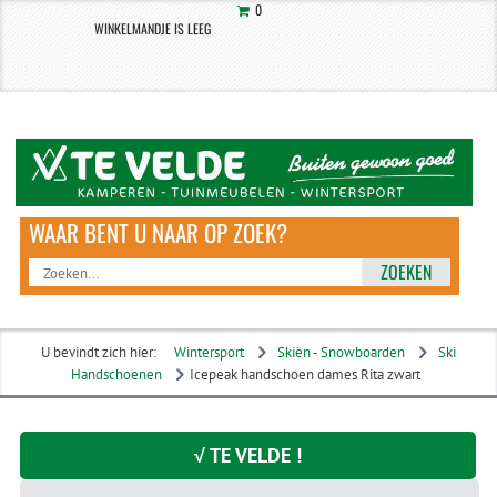
0
WINKELMANDJE IS LEEG
ZOEKEN
U bevindt zich hier:
Wintersport
Skiën - Snowboarden
Ski
Handschoenen
Icepeak handschoen dames Rita zwart
√ TE VELDE !