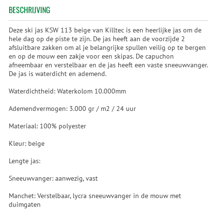
BESCHRIJVING
Deze ski jas KSW 113 beige van Killtec is een heerlijke jas om de
hele dag op de piste te zijn. De jas heeft aan de voorzijde 2
afsluitbare zakken om al je belangrijke spullen veilig op te bergen
en op de mouw een zakje voor een skipas. De capuchon
afneembaar en verstelbaar en de jas heeft een vaste sneeuwvanger.
De jas is waterdicht en ademend.
Waterdichtheid: Waterkolom 10.000mm
Ademendvermogen: 3.000 gr / m2 / 24 uur
Materiaal: 100% polyester
Kleur: beige
Lengte jas:
Sneeuwvanger: aanwezig, vast
Manchet: Verstelbaar, lycra sneeuwvanger in de mouw met
duimgaten