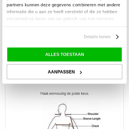
+31 (0) 599-613946
partners kunnen deze gegevens combineren met andere
info@tevelde.nl
informatie die u aan ze heeft verstrekt of die ze hebben
verzameld op basis van uw gebruik van hun services.
Details tonen
Schrijf je in voor onze nieuwsbrief!
ALLES TOESTAAN
AANPASSEN
WELKE
MAAT HEB IK NODIG?
Maak eenvoudig de juiste keus.