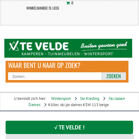
0
WINKELMANDJE IS LEEG
ZOEKEN
U bevindt zich hier:
Wintersport
Ski Kleding
Ski Jassen
Dames
Killtec ski jas dames KSW 113 beige
√ TE VELDE !