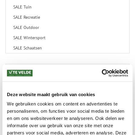
SALE Tuin
SALE Recreatie
SALE Outdoor
SALE Wintersport
SALE Schaatsen
VERZENDKOSTEN: € 8,99
GEEN VERZENDKOSTEN BOVEN € 175,-
(bij verzending via Pakketdienst tot 10 kg)*
Deze website maakt gebruik van cookies
Levertijd: 2-4 werkdagen
We gebruiken cookies om content en advertenties te
*) Voor grotere pakketverzendingen en bijzondere (buitenland) bestemmingen kunnen
personaliseren, om functies voor social media te bieden
afwijkende tarieven en levertermijnen gelden. Deze staan vermeld bij de artikelen.
en om ons websiteverkeer te analyseren. Ook delen we
Kijk hier voor de ruilen-retourneren procedure
Waar is ons bedrijf gevestigd?
informatie over uw gebruik van onze site met onze
Drentse Poort 7
partners voor social media, adverteren en analyse. Deze
Nieuw Buinen (Stadskanaal)