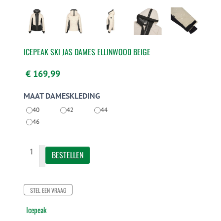
ICEPEAK SKI JAS DAMES ELLINWOOD BEIGE
€ 169,99
MAAT DAMESKLEDING
40
42
44
46
STEL EEN VRAAG
Icepeak