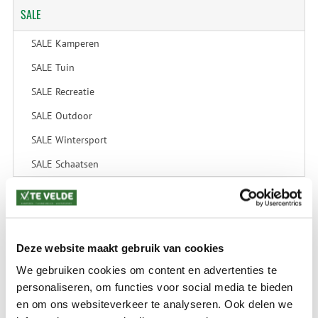
SALE
SALE Kamperen
SALE Tuin
SALE Recreatie
SALE Outdoor
SALE Wintersport
SALE Schaatsen
VERZENDKOSTEN: € 8,99
GEEN VERZENDKOSTEN BOVEN € 175,-
Deze website maakt gebruik van cookies
(bij verzending via Pakketdienst tot 10 kg)*
We gebruiken cookies om content en advertenties te
Levertijd: 2-4 werkdagen
personaliseren, om functies voor social media te bieden
*) Voor grotere pakketverzendingen en bijzondere (buitenland) bestemmingen kunnen
en om ons websiteverkeer te analyseren. Ook delen we
afwijkende tarieven en levertermijnen gelden. Deze staan vermeld bij de artikelen.