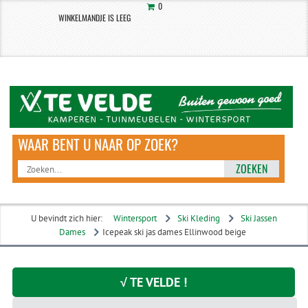
0
WINKELMANDJE IS LEEG
ZOEKEN
U bevindt zich hier:
Wintersport
Ski Kleding
Ski Jassen
Dames
Icepeak ski jas dames Ellinwood beige
√ TE VELDE !