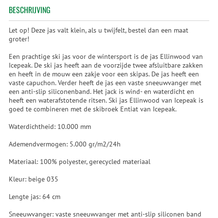
BESCHRIJVING
Let op! Deze jas valt klein, als u twijfelt, bestel dan een maat
groter!
Een prachtige ski jas voor de wintersport is de jas Ellinwood van
Icepeak. De ski jas heeft aan de voorzijde twee afsluitbare zakken
en heeft in de mouw een zakje voor een skipas. De jas heeft een
vaste capuchon. Verder heeft de jas een vaste sneeuwvanger met
een anti-slip siliconenband. Het jack is wind- en waterdicht en
heeft een waterafstotende ritsen. Ski jas Ellinwood van Icepeak is
goed te combineren met de skibroek Entiat van Icepeak.
Waterdichtheid: 10.000 mm
Ademendvermogen: 5.000 gr/m2/24h
Materiaal: 100% polyester, gerecycled materiaal
Kleur: beige 035
Lengte jas: 64 cm
Sneeuwvanger: vaste sneeuwvanger met anti-slip siliconen band