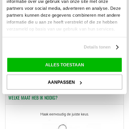
informatie over uw gebruik van onze site met onze
Kijk hier voor de ruilen-retourneren procedure
partners voor social media, adverteren en analyse. Deze
Waar is ons bedrijf gevestigd?
Drentse Poort 7
partners kunnen deze gegevens combineren met andere
Nieuw Buinen (Stadskanaal)
informatie die u aan ze heeft verstrekt of die ze hebben
+31 (0) 599-613946
verzameld op basis van uw gebruik van hun services.
info@tevelde.nl
Details tonen
Schrijf je in voor onze nieuwsbrief!
ALLES TOESTAAN
AANPASSEN
WELKE
MAAT HEB IK NODIG?
Maak eenvoudig de juiste keus.