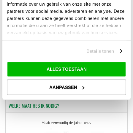
afwijkende tarieven en levertermijnen gelden. Deze staan vermeld bij de artikelen.
informatie over uw gebruik van onze site met onze
Kijk hier voor de ruilen-retourneren procedure
partners voor social media, adverteren en analyse. Deze
Waar is ons bedrijf gevestigd?
partners kunnen deze gegevens combineren met andere
Drentse Poort 7
Nieuw Buinen (Stadskanaal)
informatie die u aan ze heeft verstrekt of die ze hebben
+31 (0) 599-613946
verzameld op basis van uw gebruik van hun services.
info@tevelde.nl
Details tonen
Schrijf je in voor onze nieuwsbrief!
ALLES TOESTAAN
AANPASSEN
WELKE
MAAT HEB IK NODIG?
Maak eenvoudig de juiste keus.