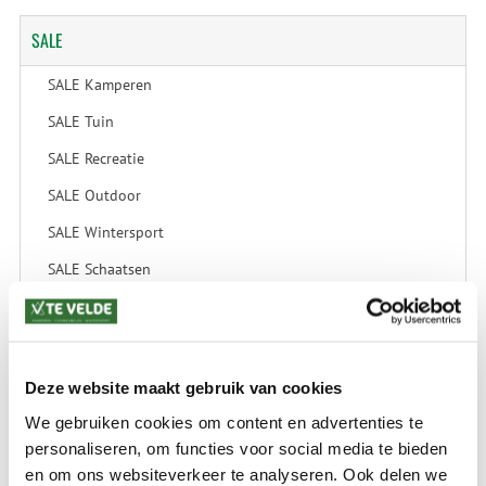
SALE
SALE Kamperen
SALE Tuin
SALE Recreatie
SALE Outdoor
SALE Wintersport
SALE Schaatsen
VERZENDKOSTEN: € 8,99
GEEN VERZENDKOSTEN BOVEN € 175,-
Deze website maakt gebruik van cookies
(bij verzending via Pakketdienst tot 10 kg)*
We gebruiken cookies om content en advertenties te
Levertijd: 2-4 werkdagen
personaliseren, om functies voor social media te bieden
en om ons websiteverkeer te analyseren. Ook delen we
*) Voor grotere pakketverzendingen en bijzondere (buitenland) bestemmingen kunnen