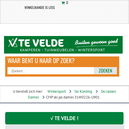
0
WINKELMANDJE IS LEEG
ZOEKEN
U bevindt zich hier:
Wintersport
Ski Kleding
Ski Jassen
Dames
CMP ski jas dames 31W0226-U901
√ TE VELDE !