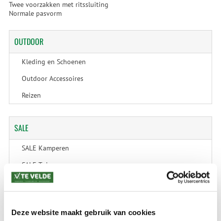
Twee voorzakken met ritssluiting
Normale pasvorm
OUTDOOR
Kleding en Schoenen
Outdoor Accessoires
Reizen
SALE
SALE Kamperen
SALE Tuin
SALE Recreatie
SALE Outdoor
Deze website maakt gebruik van cookies
SALE Wintersport