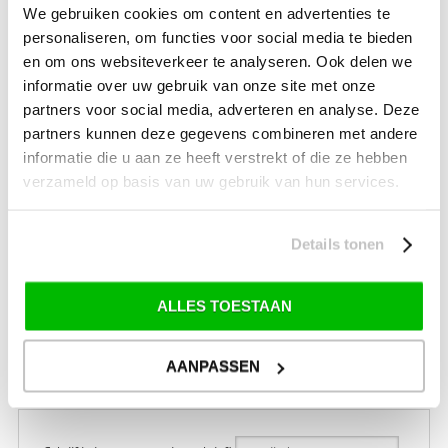
We gebruiken cookies om content en advertenties te
SALE Schaatsen
personaliseren, om functies voor social media te bieden
en om ons websiteverkeer te analyseren. Ook delen we
informatie over uw gebruik van onze site met onze
partners voor social media, adverteren en analyse. Deze
VERZENDKOSTEN: € 8,99
GEEN VERZENDKOSTEN BOVEN € 175,-
partners kunnen deze gegevens combineren met andere
(bij verzending via Pakketdienst tot 10 kg)*
informatie die u aan ze heeft verstrekt of die ze hebben
Levertijd: 2-4 werkdagen
verzameld op basis van uw gebruik van hun services.
*) Voor grotere pakketverzendingen en bijzondere (buitenland) bestemmingen kunnen
afwijkende tarieven en levertermijnen gelden. Deze staan vermeld bij de artikelen.
Details tonen
Kijk hier voor de ruilen-retourneren procedure
Waar is ons bedrijf gevestigd?
Drentse Poort 7
ALLES TOESTAAN
Nieuw Buinen (Stadskanaal)
+31 (0) 599-613946
info@tevelde.nl
AANPASSEN